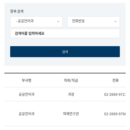
립
국
F
항목 검색
어
o
원
- 공공언어과
전화번호
r
조
m
직
도
국
어
원
원
장
기
획
연
수
부서명
직위/직급
전화
부
기
조
획
공공언어과
과장
02-2669-9721
직
운
및
영
업
과
무
공
공공언어과
학예연구관
02-2669-9766
소
공
개
언
(부
어
서
과