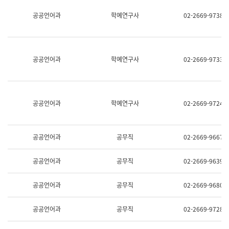
명,
교
공공언어과
학예연구사
02-2669-9738
직
육
위/
연
직
수
급,
과
전
어
공공언어과
학예연구사
02-2669-9733
화,
문
담
연
당
구
업
실
무)
어
공공언어과
학예연구사
02-2669-9724
문
연
구
과
공공언어과
공무직
02-2669-9667
어
문
연
공공언어과
공무직
02-2669-9639
구
과
(사
공공언어과
공무직
02-2669-9680
전
팀)
언
공공언어과
공무직
02-2669-9728
어
정