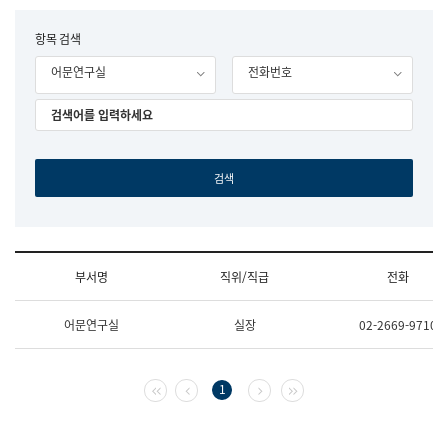
립
국
F
항목 검색
어
o
원
어문연구실
전화번호
r
조
m
직
도
국
어
원
원
장
기
획
연
수
부서명
직위/직급
전화
부
기
조
획
어문연구실
실장
02-2669-9710
직
운
및
영
업
과
무
공
첫 페이지
이전 페이지
다음 페이지
마지막 페이지
1
소
공
개
언
(부
어
서
과