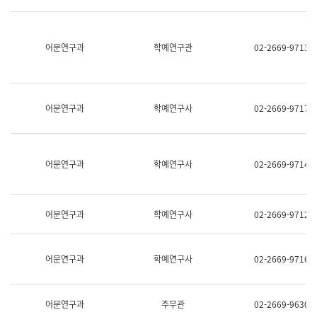
명,
교
직
육
위/
연
직
어문연구과
학예연구관
02-2669-9713
수
급,
과
전
어
화,
문
담
연
당
구
어문연구과
학예연구사
02-2669-9717
업
실
무)
어
문
연
어문연구과
학예연구사
02-2669-9714
구
과
어
문
어문연구과
학예연구사
02-2669-9712
연
구
과
(사
어문연구과
학예연구사
02-2669-9716
전
팀)
언
어
어문연구과
주무관
02-2669-9630
정