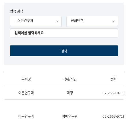
립
국
F
항목 검색
어
o
원
- 어문연구과
전화번호
r
조
m
직
도
국
어
원
원
장
기
획
연
수
부서명
직위/직급
전화
부
기
조
획
어문연구과
과장
02-2669-9711
직
운
및
영
업
과
무
공
소
공
어문연구과
학예연구관
02-2669-9718
개
언
(부
어
서
과