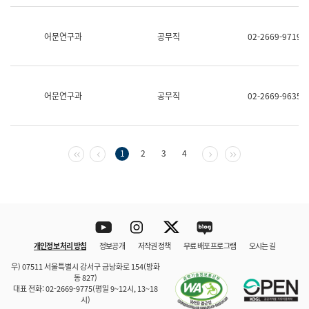
보
과
한
어문연구과
공무직
02-2669-9719
국
어
진
흥
과
어문연구과
공무직
02-2669-9635
수
어
점
자
진
첫 페이지
이전 페이지
다음 페이지
마지막 페이지
1
2
3
4
흥
과
Youtube
Instagram
Twitter
blog
개인정보 처리 방침
정보공개
저작권 정책
무료 배포 프로그램
오시는 길
바로 가기
문체부와 소속기관
우) 07511 서울특별시 강서구 금낭화로 154(방화
동 827)
대표 전화: 02-2669-9775(평일 9~12시, 13~18
시)