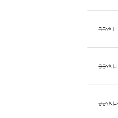
(부
획
서
운
명,
영
직
과
위/
공공언어과
공
직
공
급,
언
전
어
화,
과
담
교
공공언어과
당
육
업
연
무)
수
과
어
문
공공언어과
연
구