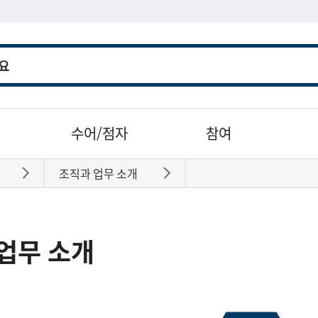
수어/점자
참여
조직과 업무 소개
바로가기
바로가기
업무 소개