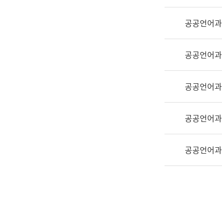
실
어
공공언어과
문
연
구
공공언어과
과
어
문
공공언어과
연
구
공공언어과
과
(사
전
공공언어과
팀)
언
어
정
보
과