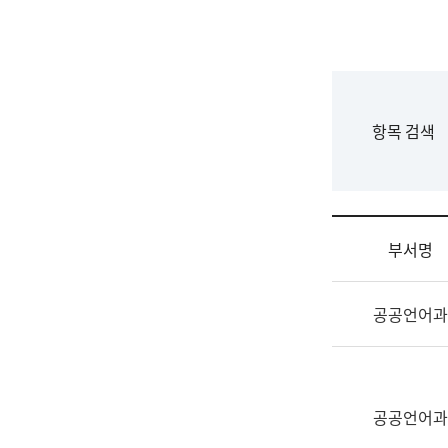
국
립
국
어
원
F
항목 검색
조
o
직
r
도
m
국
어
부서명
원
원
조
장
공공언어과
직
기
및
획
업
연
무
수
소
공공언어과
부
개
기