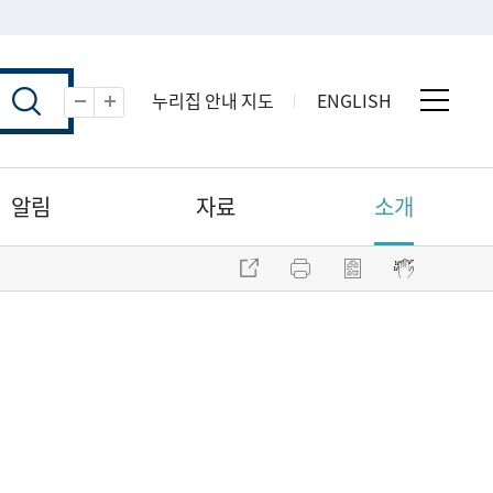
누리집 안내 지도
ENGLISH
전체 
축소
확대
알림
자료
소개
주소 복사
프린트
점자파일 내려받기
점자뷰어 보