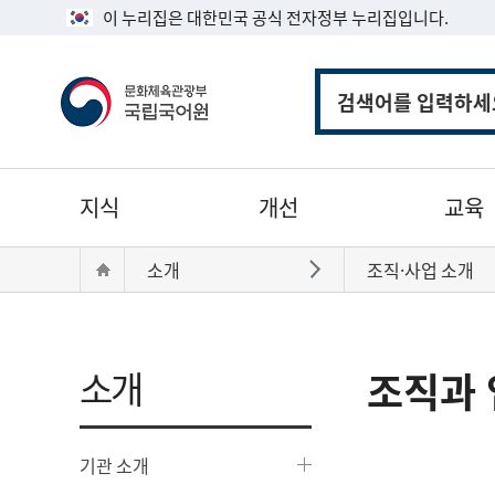
이 누리집은 대한민국 공식 전자정부 누리집입니다.
통
합
검
색
주
지식
개선
교육
메
뉴
현
Home
소개
조직·사업 소개
바로가기
재
위
치:
소개
조직과 
기관 소개