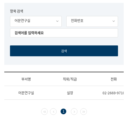
립
국
F
항목 검색
어
o
원
어문연구실
전화번호
r
조
m
직
도
국
어
원
원
장
기
획
연
수
부서명
직위/직급
전화
부
기
조
획
어문연구실
실장
02-2669-9710
직
운
및
영
업
과
무
공
첫 페이지
이전 페이지
다음 페이지
마지막 페이지
1
소
공
개
언
(부
어
서
과