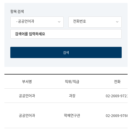
립
국
F
항목 검색
어
o
원
- 공공언어과
전화번호
r
조
m
직
도
국
어
원
원
장
기
획
연
수
부서명
직위/직급
전화
부
기
조
획
공공언어과
과장
02-2669-9721
직
운
및
영
업
과
무
공
공공언어과
학예연구관
02-2669-9766
소
공
개
언
(부
어
서
과