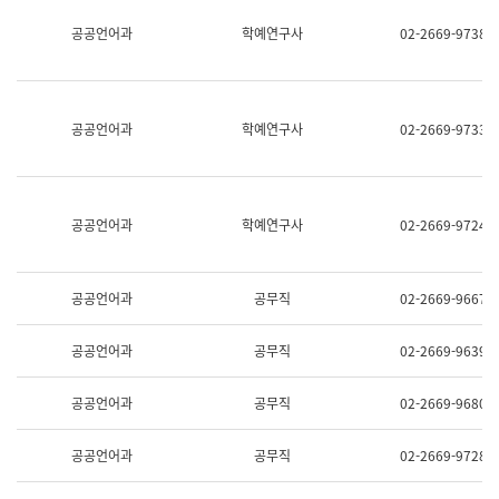
명,
교
공공언어과
학예연구사
02-2669-9738
직
육
위/
연
직
수
급,
과
전
어
공공언어과
학예연구사
02-2669-9733
화,
문
담
연
당
구
업
실
무)
어
공공언어과
학예연구사
02-2669-9724
문
연
구
과
공공언어과
공무직
02-2669-9667
어
문
연
공공언어과
공무직
02-2669-9639
구
과
(사
공공언어과
공무직
02-2669-9680
전
팀)
언
공공언어과
공무직
02-2669-9728
어
정