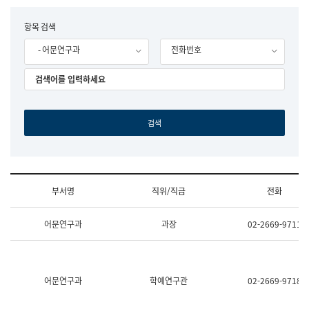
립
국
F
항목 검색
어
o
원
- 어문연구과
전화번호
r
조
m
직
도
국
어
원
원
장
기
획
연
수
부서명
직위/직급
전화
부
기
조
획
어문연구과
과장
02-2669-9711
직
운
및
영
업
과
무
공
소
공
어문연구과
학예연구관
02-2669-9718
개
언
(부
어
서
과