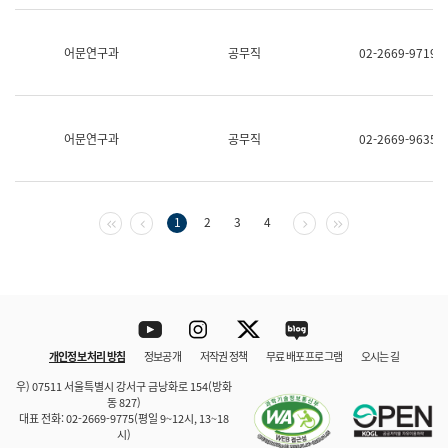
보
과
한
어문연구과
공무직
02-2669-9719
국
어
진
흥
과
어문연구과
공무직
02-2669-9635
수
어
점
자
진
첫 페이지
이전 페이지
다음 페이지
마지막 페이지
1
2
3
4
흥
과
Youtube
Instagram
Twitter
blog
개인정보 처리 방침
정보공개
저작권 정책
무료 배포 프로그램
오시는 길
바로 가기
문체부와 소속기관
우) 07511 서울특별시 강서구 금낭화로 154(방화
동 827)
대표 전화: 02-2669-9775(평일 9~12시, 13~18
시)