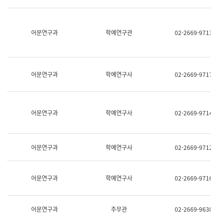
명,
교
직
육
위/
연
직
어문연구과
학예연구관
02-2669-9713
수
급,
과
전
어
화,
문
담
연
당
구
어문연구과
학예연구사
02-2669-9717
업
실
무)
어
문
연
어문연구과
학예연구사
02-2669-9714
구
과
어
문
어문연구과
학예연구사
02-2669-9712
연
구
과
(사
어문연구과
학예연구사
02-2669-9716
전
팀)
언
어
어문연구과
주무관
02-2669-9630
정