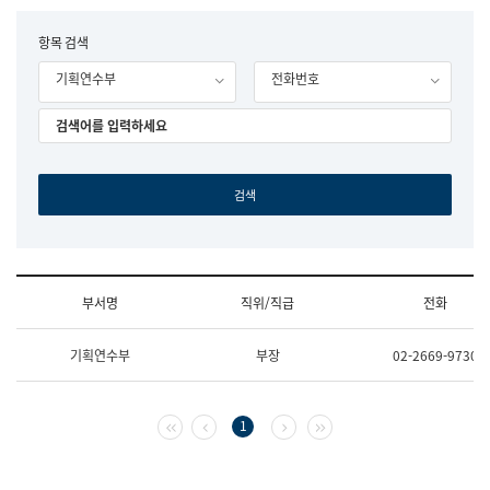
립
국
F
항목 검색
어
o
원
기획연수부
전화번호
r
조
m
직
도
국
어
원
원
장
기
획
연
수
부서명
직위/직급
전화
부
기
조
획
기획연수부
부장
02-2669-9730
직
운
및
영
업
과
무
공
첫 페이지
이전 페이지
다음 페이지
마지막 페이지
1
소
공
개
언
(부
어
서
과