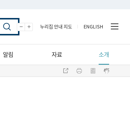
누리집 안내 지도
ENGLISH
전체 
축소
확대
알림
자료
소개
주소 복사
프린트
점자파일 내려받기
점자뷰어 보