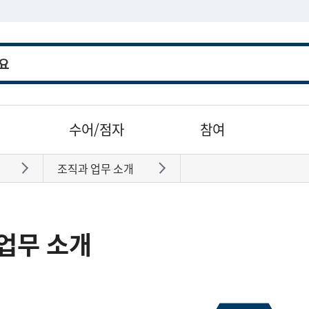
수어/점자
참여
조직과 업무 소개
바로가기
바로가기
업무 소개