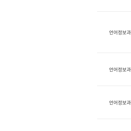
(부
획
서
운
명,
영
직
과
위/
언어정보과
공
직
공
급,
언
전
어
화,
과
담
교
언어정보과
당
육
업
연
무)
수
과
언어정보과
어
문
연
구