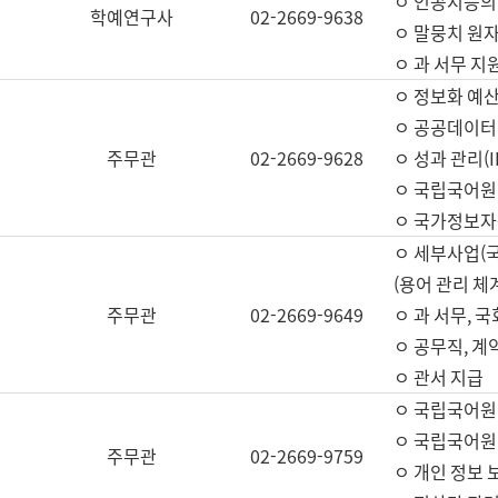
ㅇ 인공지능의
학예연구사
02-2669-9638
ㅇ 말뭉치 원자
ㅇ 과 서무 지
ㅇ 정보화 예산
ㅇ 공공데이터 
주무관
02-2669-9628
ㅇ 성과 관리(
ㅇ 국립국어원
ㅇ 국가정보자
ㅇ 세부사업(
(용어 관리 체
주무관
02-2669-9649
ㅇ 과 서무, 
ㅇ 공무직, 계
ㅇ 관서 지급
ㅇ 국립국어원
ㅇ 국립국어원
주무관
02-2669-9759
ㅇ 개인 정보 