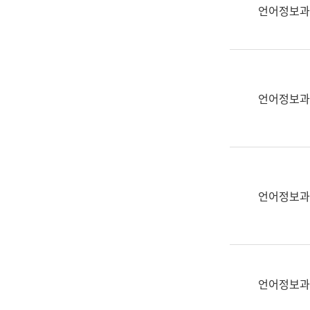
실
언어정보과
어
문
연
구
과
언어정보과
어
문
연
구
과
(사
언어정보과
전
팀)
언
어
정
언어정보과
보
과