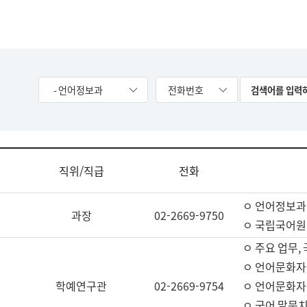
- 언어정보과
전화번호
직위/직급
전화
ㅇ 언어정보과
과장
02-2669-9750
ㅇ 국립국어원
ㅇ 주요 업무,
ㅇ 언어문화자
학예연구관
02-2669-9754
ㅇ 언어문화자
ㅇ 국어 말뭉치