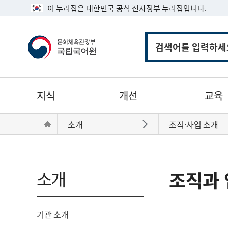
이 누리집은 대한민국 공식 전자정부 누리집입니다.
통
합
검
색
주
지식
개선
교육
메
뉴
현
Home
소개
조직·사업 소개
바로가기
재
위
치:
소개
조직과 
기관 소개