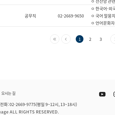
ㅇ 전산망 관련
ㅇ 한국어-외
공무직
02-2669-9650
ㅇ 국어 말뭉치
ㅇ 언어문화자원
첫 페이지
이전 페이지
1
2
3
Yout
오시는 길
전화: 02-2669-9775(평일 9~12시, 13~18시)
guage ALL RIGHTS RESERVED.