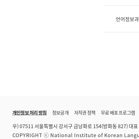
한
국
어
언어정보과
진
흥
과
수
어
점
자
진
흥
과
개인정보 처리 방침
정보공개
저작권 정책
무료 배포 프로그램
우) 07511 서울특별시 강서구 금낭화로 154(방화동 827)
대표 
COPYRIGHT ⓒ National Institute of Korean Lan