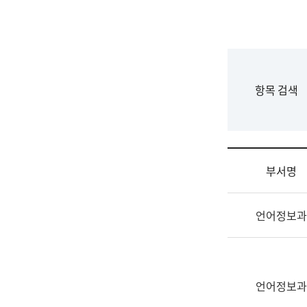
국
립
국
어
원
F
항목 검색
조
o
직
r
도
m
국
어
부서명
원
원
조
장
언어정보과
직
기
및
획
업
연
무
수
소
언어정보과
부
개
기