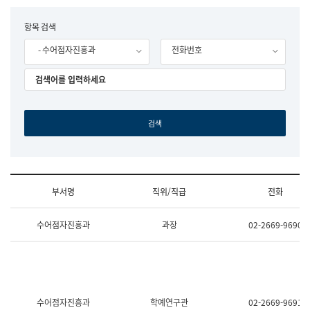
립
국
F
항목 검색
어
o
원
- 수어점자진흥과
전화번호
r
조
m
직
도
국
어
원
원
장
기
획
연
수
부서명
직위/직급
전화
부
기
조
획
수어점자진흥과
과장
02-2669-9690
직
운
및
영
업
과
무
공
소
공
개
언
(부
어
수어점자진흥과
학예연구관
02-2669-9691
서
과