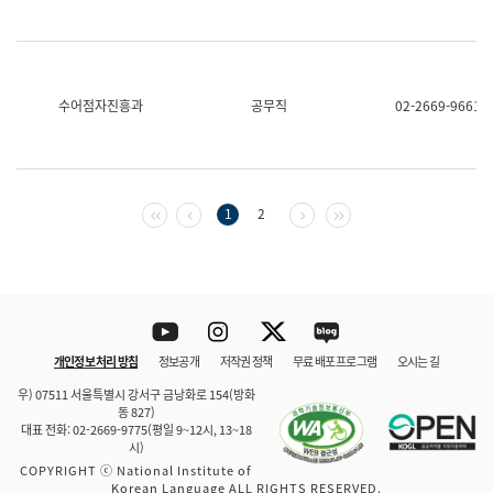
수어점자진흥과
공무직
02-2669-9661
첫 페이지
이전 페이지
다음 페이지
마지막 페이지
1
2
Youtube
Instagram
Twitter
blog
개인정보 처리 방침
정보공개
저작권 정책
무료 배포 프로그램
오시는 길
바로 가기
문체부와 소속기관
우) 07511 서울특별시 강서구 금낭화로 154(방화
동 827)
대표 전화: 02-2669-9775(평일 9~12시, 13~18
시)
COPYRIGHT ⓒ National Institute of
Korean Language ALL RIGHTS RESERVED.