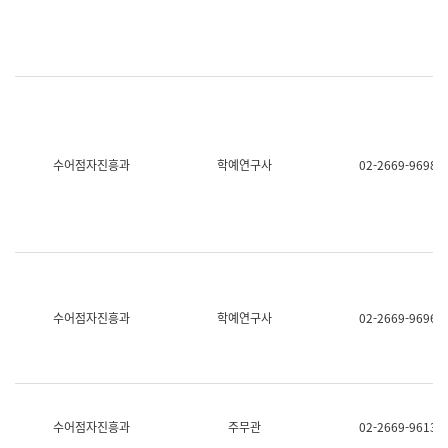
명,
교
직
육
위/
연
직
수
급,
과
전
어
화,
문
담
연
당
구
수어점자진흥과
학예연구사
02-2669-9698
업
실
무)
어
문
연
구
과
어
문
연
수어점자진흥과
학예연구사
02-2669-9696
구
과
(사
전
팀)
언
어
수어점자진흥과
주무관
02-2669-9613
정