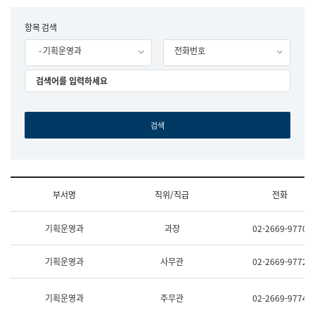
립
국
F
항목 검색
어
o
원
- 기획운영과
전화번호
r
조
m
직
도
국
어
원
원
장
기
획
연
수
부서명
직위/직급
전화
부
기
조
획
기획운영과
과장
02-2669-9770
직
운
및
영
업
과
기획운영과
사무관
02-2669-9772
무
공
소
공
개
언
기획운영과
주무관
02-2669-9774
(부
어
서
과