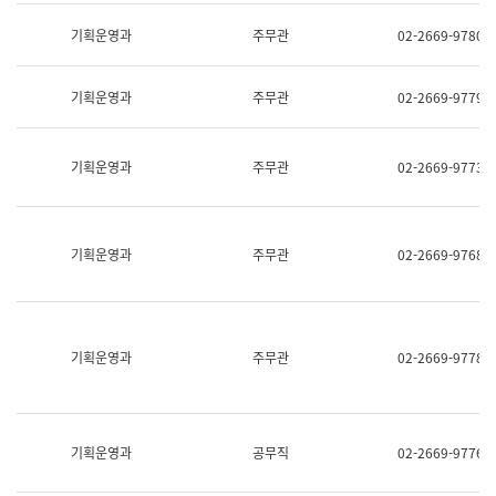
명,
교
직
기획운영과
주무관
02-2669-9780
육
위/
연
직
수
급,
과
기획운영과
주무관
02-2669-9779
전
어
화,
문
담
연
당
기획운영과
주무관
02-2669-9773
구
업
실
무)
어
문
연
기획운영과
주무관
02-2669-9768
구
과
어
문
연
구
기획운영과
주무관
02-2669-9778
과
(사
전
팀)
언
기획운영과
공무직
02-2669-9776
어
정