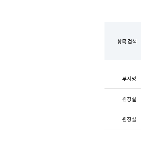
국
립
국
어
원
F
항목 검색
조
o
직
r
도
m
국
어
부서명
원
원
조
장
원장실
직
기
및
획
업
연
원장실
무
수
소
부
개
기