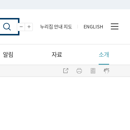
누리집 안내 지도
ENGLISH
전체 
축소
확대
알림
자료
소개
주소 복사
프린트
점자파일 내려받기
점자뷰어 보