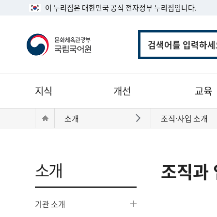
이 누리집은 대한민국 공식 전자정부 누리집입니다.
통
합
검
색
주
지식
개선
교육
메
뉴
현
Home
소개
조직·사업 소개
바로가기
재
위
치:
소개
조직과 
기관 소개