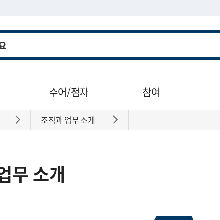
수어/점자
참여
조직과 업무 소개
바로가기
바로가기
업무 소개