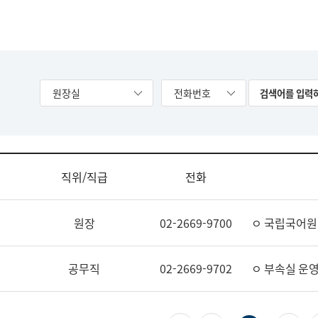
원장실
전화번호
직위/직급
전화
원장
02-2669-9700
ㅇ 국립국어원
공무직
02-2669-9702
ㅇ 부속실 운