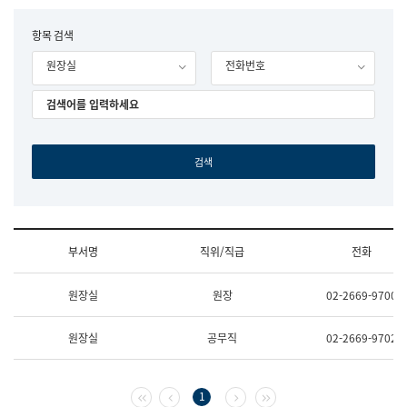
립
국
F
항목 검색
어
o
원
원장실
전화번호
r
조
m
직
도
국
어
원
원
장
기
획
연
수
부서명
직위/직급
전화
부
기
조
획
원장실
원장
02-2669-9700
직
운
및
영
업
과
원장실
공무직
02-2669-9702
무
공
소
공
개
언
(부
어
첫 페이지
이전 페이지
다음 페이지
마지막 페이지
1
서
과