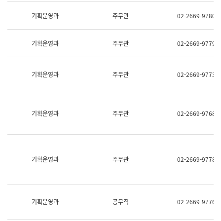
명,
교
직
기획운영과
주무관
02-2669-9780
육
위/
연
직
수
급,
과
기획운영과
주무관
02-2669-9779
전
어
화,
문
담
연
당
기획운영과
주무관
02-2669-9773
구
업
실
무)
어
문
연
기획운영과
주무관
02-2669-9768
구
과
어
문
연
구
기획운영과
주무관
02-2669-9778
과
(사
전
팀)
언
기획운영과
공무직
02-2669-9776
어
정