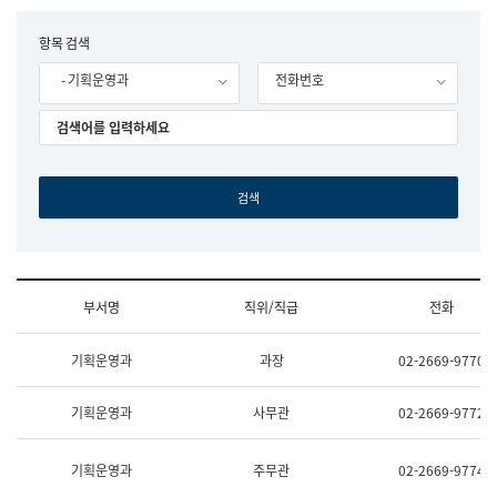
립
국
F
항목 검색
어
o
원
- 기획운영과
전화번호
r
조
m
직
도
국
어
원
원
장
기
획
연
수
부서명
직위/직급
전화
부
기
조
획
기획운영과
과장
02-2669-9770
직
운
및
영
업
과
기획운영과
사무관
02-2669-9772
무
공
소
공
개
언
기획운영과
주무관
02-2669-9774
(부
어
서
과