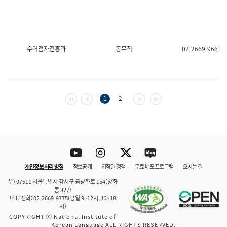
수어점자진흥과
공무직
02-2669-9661
첫 페이지
이전 페이지
다음 페이지
마지막 페이지
1
2
Youtube
Instagram
Twitter
blog
개인정보 처리 방침
정보공개
저작권 정책
무료 배포 프로그램
오시는 길
바로 가기
문체부와 소속기관
우) 07511 서울특별시 강서구 금낭화로 154(방화
동 827)
대표 전화: 02-2669-9775(평일 9~12시, 13~18
시)
COPYRIGHT ⓒ National Institute of
Korean Language ALL RIGHTS RESERVED.