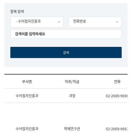
립
국
F
항목 검색
어
o
원
- 수어점자진흥과
전화번호
r
조
m
직
도
국
어
원
원
장
기
획
연
수
부서명
직위/직급
전화
부
기
조
획
수어점자진흥과
과장
02-2669-9690
직
운
및
영
업
과
무
공
소
공
개
언
(부
어
수어점자진흥과
학예연구관
02-2669-9691
서
과