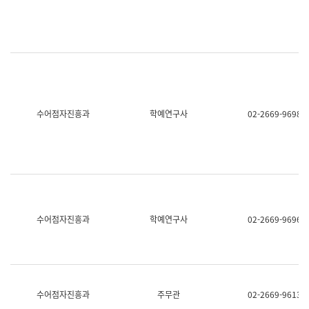
명,
교
직
육
위/
연
직
수
급,
과
전
어
화,
문
담
연
당
구
수어점자진흥과
학예연구사
02-2669-9698
업
실
무)
어
문
연
구
과
어
문
연
수어점자진흥과
학예연구사
02-2669-9696
구
과
(사
전
팀)
언
어
수어점자진흥과
주무관
02-2669-9613
정