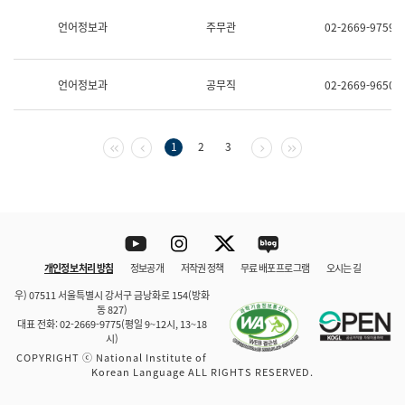
보
과
언어정보과
주무관
02-2669-9759
한
국
어
언어정보과
공무직
02-2669-9650
진
흥
과
수
첫 페이지
이전 페이지
다음 페이지
마지막 페이지
1
2
3
어
점
자
진
흥
과
Youtube
Instagram
Twitter
blog
개인정보 처리 방침
정보공개
저작권 정책
무료 배포 프로그램
오시는 길
바로 가기
문체부와 소속기관
우) 07511 서울특별시 강서구 금낭화로 154(방화
동 827)
대표 전화: 02-2669-9775(평일 9~12시, 13~18
시)
COPYRIGHT ⓒ National Institute of
Korean Language ALL RIGHTS RESERVED.