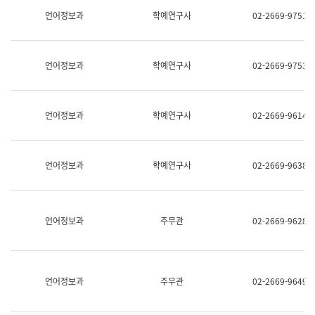
명,
교
언어정보과
학예연구사
02-2669-9751
직
육
위/
연
직
수
급,
과
언어정보과
학예연구사
02-2669-9753
전
어
화,
문
담
연
당
구
언어정보과
학예연구사
02-2669-9614
업
실
무)
어
문
연
언어정보과
학예연구사
02-2669-9638
구
과
어
문
연
언어정보과
주무관
02-2669-9628
구
과
(사
전
팀)
언어정보과
주무관
02-2669-9649
언
어
정