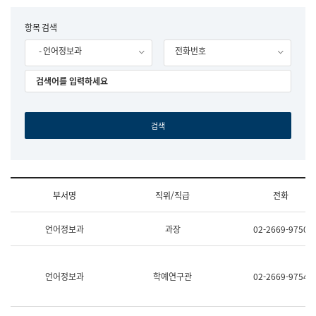
립
국
F
항목 검색
어
o
원
- 언어정보과
전화번호
r
조
m
직
도
국
어
원
원
장
기
획
연
수
부서명
직위/직급
전화
부
기
조
획
언어정보과
과장
02-2669-9750
직
운
및
영
업
과
무
공
언어정보과
학예연구관
02-2669-9754
소
공
개
언
(부
어
서
과