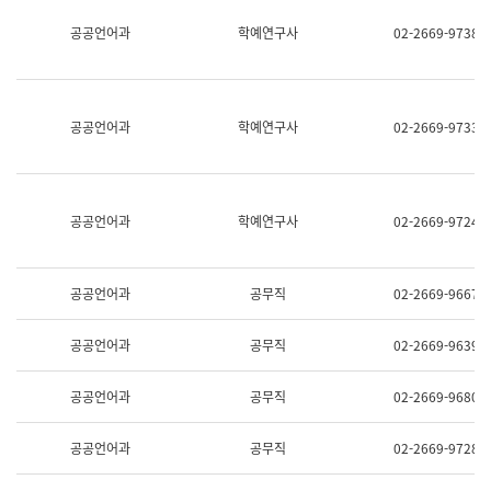
명,
교
공공언어과
학예연구사
02-2669-9738
직
육
위/
연
직
수
급,
과
전
어
공공언어과
학예연구사
02-2669-9733
화,
문
담
연
당
구
업
실
무)
어
공공언어과
학예연구사
02-2669-9724
문
연
구
과
공공언어과
공무직
02-2669-9667
어
문
연
공공언어과
공무직
02-2669-9639
구
과
(사
공공언어과
공무직
02-2669-9680
전
팀)
언
공공언어과
공무직
02-2669-9728
어
정