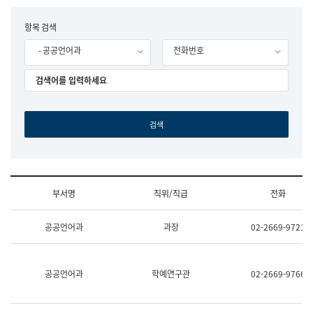
립
국
F
항목 검색
어
o
원
- 공공언어과
전화번호
r
조
m
직
도
국
어
원
원
장
기
획
연
수
부서명
직위/직급
전화
부
기
조
획
공공언어과
과장
02-2669-9721
직
운
및
영
업
과
무
공
공공언어과
학예연구관
02-2669-9766
소
공
개
언
(부
어
서
과