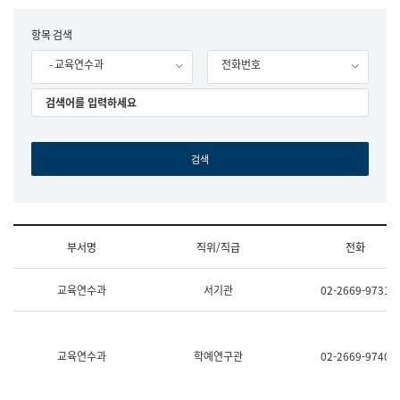
립
국
F
항목 검색
어
o
원
- 교육연수과
전화번호
r
조
m
직
도
국
어
원
원
장
기
획
연
수
부서명
직위/직급
전화
부
기
조
획
교육연수과
서기관
02-2669-9731
직
운
및
영
업
과
무
공
소
공
교육연수과
학예연구관
02-2669-9740
개
언
(부
어
서
과