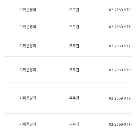
명,
교
직
기획운영과
주무관
02-2669-9780
육
위/
연
직
수
급,
과
기획운영과
주무관
02-2669-9779
전
어
화,
문
담
연
당
기획운영과
주무관
02-2669-9773
구
업
실
무)
어
문
연
기획운영과
주무관
02-2669-9768
구
과
어
문
연
구
기획운영과
주무관
02-2669-9778
과
(사
전
팀)
언
기획운영과
공무직
02-2669-9776
어
정