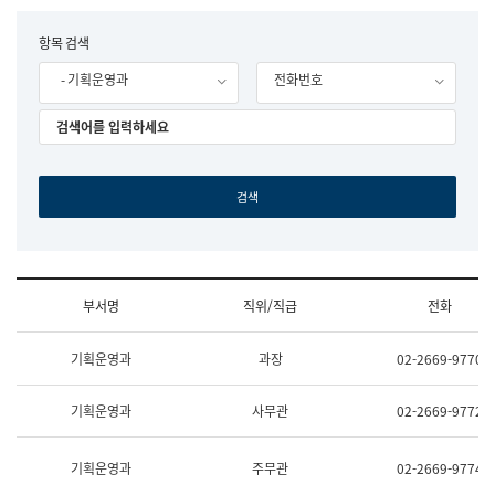
립
국
F
항목 검색
어
o
원
- 기획운영과
전화번호
r
조
m
직
도
국
어
원
원
장
기
획
연
수
부서명
직위/직급
전화
부
기
조
획
기획운영과
과장
02-2669-9770
직
운
및
영
업
과
기획운영과
사무관
02-2669-9772
무
공
소
공
개
언
기획운영과
주무관
02-2669-9774
(부
어
서
과