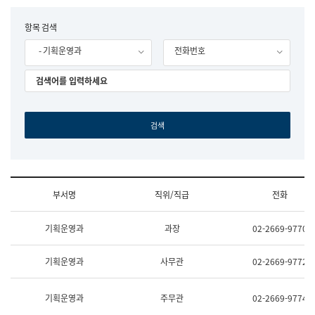
립
국
F
항목 검색
어
o
원
- 기획운영과
전화번호
r
조
m
직
도
국
어
원
원
장
기
획
연
수
부서명
직위/직급
전화
부
기
조
획
기획운영과
과장
02-2669-9770
직
운
및
영
업
과
기획운영과
사무관
02-2669-9772
무
공
소
공
개
언
기획운영과
주무관
02-2669-9774
(부
어
서
과