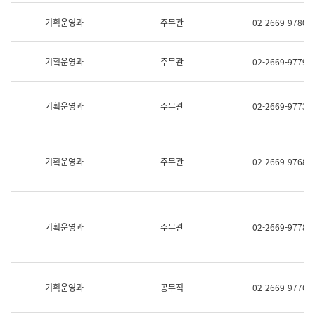
명,
교
직
기획운영과
주무관
02-2669-9780
육
위/
연
직
수
급,
과
기획운영과
주무관
02-2669-9779
전
어
화,
문
담
연
당
기획운영과
주무관
02-2669-9773
구
업
실
무)
어
문
연
기획운영과
주무관
02-2669-9768
구
과
어
문
연
구
기획운영과
주무관
02-2669-9778
과
(사
전
팀)
언
기획운영과
공무직
02-2669-9776
어
정