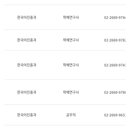
명,
교
직
육
위/
연
한국어진흥과
학예연구사
02-2669-9744
직
수
급,
과
전
어
화,
문
담
연
한국어진흥과
학예연구사
02-2669-9782
당
구
업
실
무)
어
문
연
한국어진흥과
학예연구사
02-2669-9743
구
과
어
문
연
한국어진흥과
학예연구사
02-2669-9786
구
과
(사
전
팀)
한국어진흥과
공무직
02-2669-9631
언
어
정