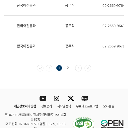
보
한국어진흥과
공무직
02-2669-9764
과
한
국
어
한국어진흥과
공무직
02-2669-9641
진
흥
과
수
한국어진흥과
공무직
02-2669-9678
어
점
자
진
흥
첫 페이지
이전 페이지
다음 페이지
마지막 페이지
1
2
과
Youtube
Instagram
Twitter
blog
개인정보 처리 방침
정보공개
저작권 정책
무료 배포 프로그램
오시는 길
바로 가기
문체부와 소속기관
우) 07511 서울특별시 강서구 금낭화로 154(방화
동 827)
대표 전화: 02-2669-9775(평일 9~12시, 13~18