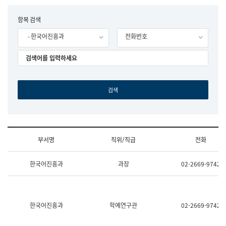
립
국
F
항목 검색
어
o
원
- 한국어진흥과
전화번호
r
조
m
직
도
국
어
원
원
장
기
획
연
수
부서명
직위/직급
전화
부
기
조
획
한국어진흥과
과장
02-2669-9742
직
운
및
영
업
과
무
공
소
공
한국어진흥과
학예연구관
02-2669-9742
개
언
(부
어
서
과