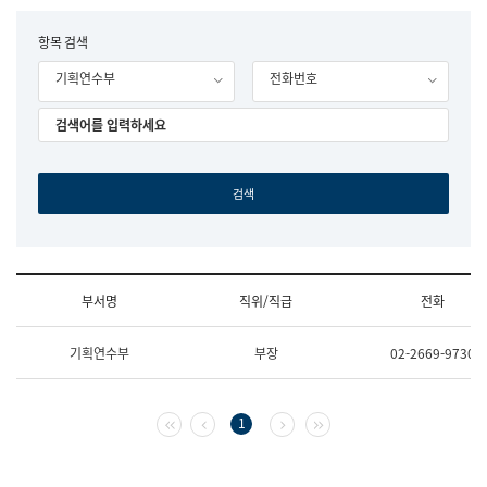
립
국
F
항목 검색
어
o
원
기획연수부
전화번호
r
조
m
직
도
국
어
원
원
장
기
획
연
수
부서명
직위/직급
전화
부
기
조
획
기획연수부
부장
02-2669-9730
직
운
및
영
업
과
무
공
첫 페이지
이전 페이지
다음 페이지
마지막 페이지
1
소
공
개
언
(부
어
서
과