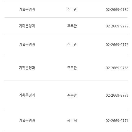
명,
교
직
기획운영과
주무관
02-2669-9780
육
위/
연
직
수
급,
과
기획운영과
주무관
02-2669-9779
전
어
화,
문
담
연
당
기획운영과
주무관
02-2669-9773
구
업
실
무)
어
문
연
기획운영과
주무관
02-2669-9768
구
과
어
문
연
구
기획운영과
주무관
02-2669-9778
과
(사
전
팀)
언
기획운영과
공무직
02-2669-9776
어
정