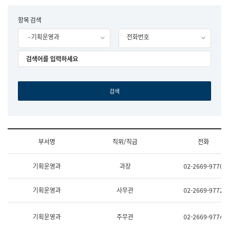
립
국
F
항목 검색
어
o
원
- 기획운영과
전화번호
r
조
m
직
도
국
어
원
원
장
기
획
연
수
부서명
직위/직급
전화
부
기
조
획
기획운영과
과장
02-2669-9770
직
운
및
영
업
과
기획운영과
사무관
02-2669-9772
무
공
소
공
개
언
기획운영과
주무관
02-2669-9774
(부
어
서
과