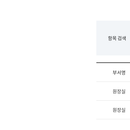
국
립
국
어
원
F
항목 검색
조
o
직
r
도
m
국
어
부서명
원
원
조
장
원장실
직
기
및
획
업
연
원장실
무
수
소
부
개
기