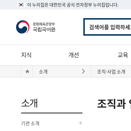
이 누리집은 대한민국 공식 전자정부 누리집입니다.
통
합
검
색
주
지식
개선
교육
메
뉴
현
Home
소개
조직·사업 소개
바로가기
재
위
치:
소개
조직과 
기관 소개