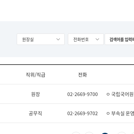
원장실
전화번호
직위/직급
전화
원장
02-2669-9700
ㅇ 국립국어원
공무직
02-2669-9702
ㅇ 부속실 운