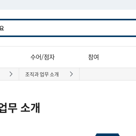
수어/점자
참여
조직과 업무 소개
바로가기
바로가기
업무 소개