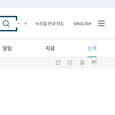
누리집 안내 지도
ENGLISH
전체 
축소
확대
알림
자료
소개
주소 복사
프린트
점자파일 내려받기
점자뷰어 보