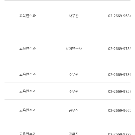
명,
교
직
육
위/
연
교육연수과
사무관
02-2669-9684
직
수
급,
과
전
어
화,
문
담
연
당
구
교육연수과
학예연구사
02-2669-9735
업
실
무)
어
문
연
구
교육연수과
주무관
02-2669-9736
과
어
문
교육연수과
주무관
02-2669-9758
연
구
과
(사
교육연수과
공무직
02-2669-9662
전
팀)
언
어
정
교육연수과
공무직
02-2669-9729