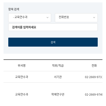
립
국
F
항목 검색
어
o
원
- 교육연수과
전화번호
r
조
m
직
도
국
어
원
원
장
기
획
연
수
부서명
직위/직급
전화
부
기
조
획
교육연수과
서기관
02-2669-9731
직
운
및
영
업
과
무
공
소
공
교육연수과
학예연구관
02-2669-9740
개
언
(부
어
서
과