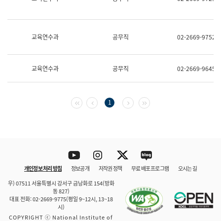
보
과
한
국
교육연수과
공무직
02-2669-9752
어
진
흥
과
교육연수과
공무직
02-2669-9645
수
어
점
자
첫 페이지
이전 페이지
다음 페이지
마지막 페이지
1
진
흥
과
Youtube
Instagram
Twitter
blog
개인정보 처리 방침
정보공개
저작권 정책
무료 배포 프로그램
오시는 길
바로 가기
문체부와 소속기관
우) 07511 서울특별시 강서구 금낭화로 154(방화
동 827)
대표 전화: 02-2669-9775(평일 9~12시, 13~18
시)
COPYRIGHT ⓒ National Institute of