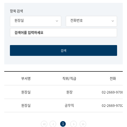
립
국
F
항목 검색
어
o
원
원장실
전화번호
r
조
m
직
도
국
어
원
원
장
기
획
연
수
부서명
직위/직급
전화
부
기
조
획
원장실
원장
02-2669-9700
직
운
및
영
업
과
원장실
공무직
02-2669-9702
무
공
소
공
개
언
(부
어
첫 페이지
이전 페이지
다음 페이지
마지막 페이지
1
서
과