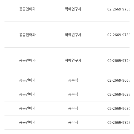
명,
교
공공언어과
학예연구사
02-2669-9738
직
육
위/
연
직
수
급,
과
전
어
공공언어과
학예연구사
02-2669-9733
화,
문
담
연
당
구
업
실
무)
어
공공언어과
학예연구사
02-2669-9724
문
연
구
과
공공언어과
공무직
02-2669-9667
어
문
연
공공언어과
공무직
02-2669-9639
구
과
(사
공공언어과
공무직
02-2669-9680
전
팀)
언
공공언어과
공무직
02-2669-9728
어
정