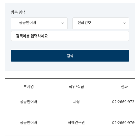
립
국
F
항목 검색
어
o
원
- 공공언어과
전화번호
r
조
m
직
도
국
어
원
원
장
기
획
연
수
부서명
직위/직급
전화
부
기
조
획
공공언어과
과장
02-2669-9721
직
운
및
영
업
과
무
공
공공언어과
학예연구관
02-2669-9766
소
공
개
언
(부
어
서
과