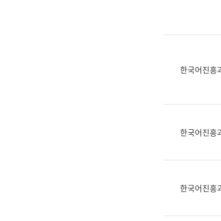
실
어
문
연
구
과
한국어진흥
어
문
연
구
과
한국어진흥
(사
전
팀)
언
어
한국어진흥
정
보
과