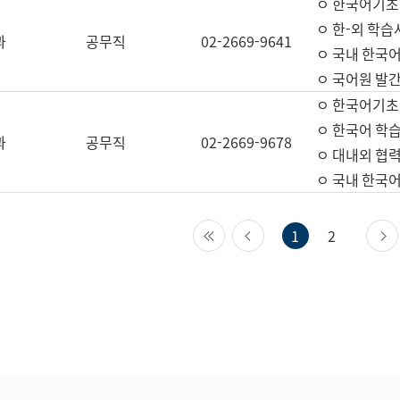
ㅇ 한국어기초
ㅇ 한-외 학습
과
공무직
02-2669-9641
ㅇ 국내 한국
ㅇ 국어원 발간
ㅇ 한국어기초
ㅇ 한국어 학
과
공무직
02-2669-9678
ㅇ 대내외 협력
ㅇ 국내 한국
첫 페이지
이전 페이지
1
2