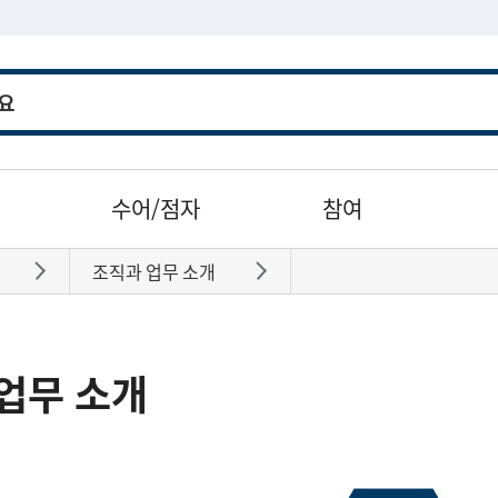
수어/점자
참여
조직과 업무 소개
바로가기
바로가기
업무 소개