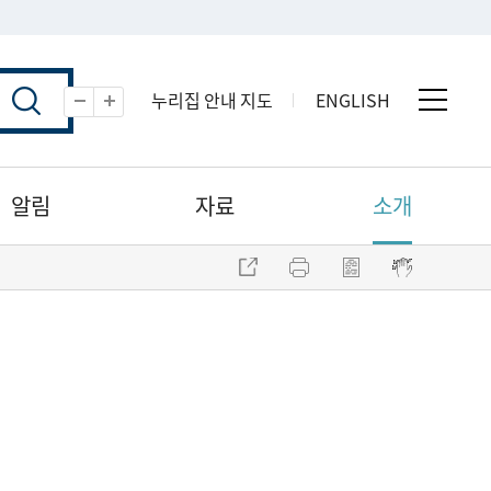
누리집 안내 지도
ENGLISH
전체 
축소
확대
알림
자료
소개
주소 복사
프린트
점자파일 내려받기
점자뷰어 보