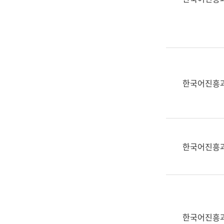
(부
획
서
운
명,
영
직
과
위/
공
직
공
급,
언
한국어진흥
전
어
화,
과
담
교
당
육
업
연
한국어진흥
무)
수
과
어
문
연
구
한국어진흥