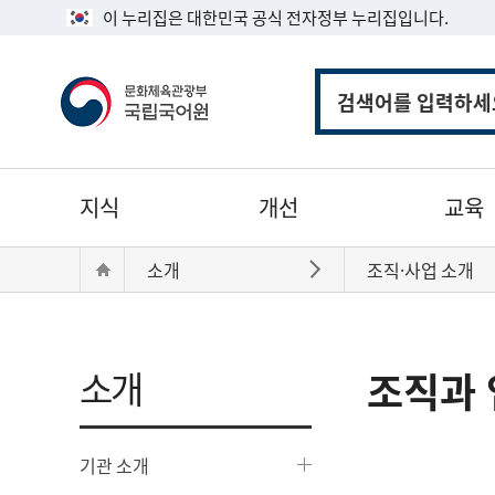
이 누리집은 대한민국 공식 전자정부 누리집입니다.
통
합
검
색
주
지식
개선
교육
메
뉴
현
Home
소개
조직·사업 소개
바로가기
재
위
치:
소개
조직과 
기관 소개