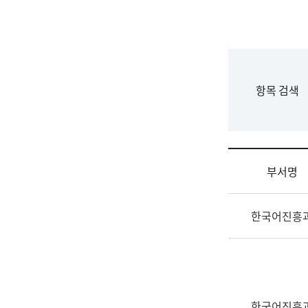
국
립
국
어
원
F
항목 검색
조
o
직
r
도
m
국
어
부서명
원
원
조
장
한국어진흥
직
기
및
획
업
연
무
수
소
부
개
기
한국어진흥