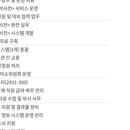
 감수 및 운영 지원
국어사전> 서비스 운영
민원 및 대외 협력 업무
사전> 편찬 실무
사전> 시스템 개발
자료 구축
스템(3개) 총괄
관 간 교류
민청원 처리
의소위원회 운영
(2931-300)
제 직원 급여·복무 관리
 자료 수합 등 부서 서무
 지원 및 결과물 정비
 정보 시스템 운영 관리
조사 지원