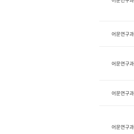
어문연구과
실
어
문
연
구
어문연구과
과
어
문
연
어문연구과
구
과
(사
전
어문연구과
팀)
언
어
정
보
어문연구과
과