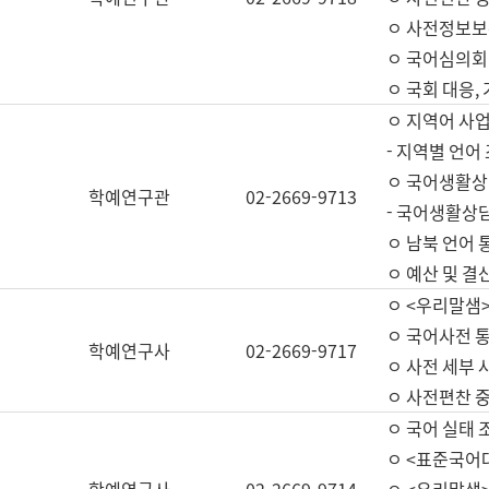
ㅇ 사전정보보
ㅇ 국어심의회
ㅇ 국회 대응,
ㅇ 지역어 사
- 지역별 언어
ㅇ 국어생활상
학예연구관
02-2669-9713
- 국어생활상담
ㅇ 남북 언어 
ㅇ 예산 및 결산(
ㅇ <우리말샘>
ㅇ 국어사전 통
학예연구사
02-2669-9717
ㅇ 사전 세부 사
ㅇ 사전편찬 
ㅇ 국어 실태 
ㅇ <표준국어