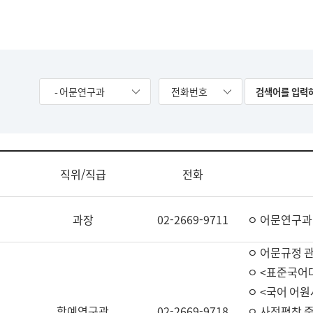
- 어문연구과
전화번호
직위/직급
전화
과장
02-2669-9711
ㅇ 어문연구과
ㅇ 어문규정 
ㅇ <표준국어
ㅇ <국어 어원
학예연구관
02-2669-9718
ㅇ 사전편찬 