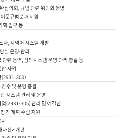
완심의회, 규범 관련 위원회 운영
 어문규범분과 지원
 기획 업무 등
업
 조사, 지역어 시스템 개발
담실 운영·관리
 관련 용역, 상담시스템 운영·관리 총괄 등
통합 사업
2931-300)
 감수 및 운영 총괄
합 시스템 관리 및 운영
업(2931-305) 관리 및 예결산
중장기 계획 수립 지원
조사
대사전> 개편