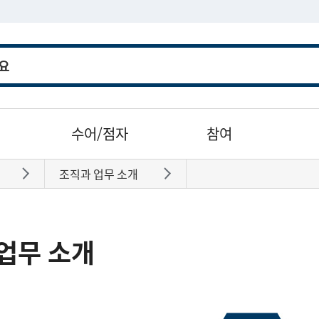
수어/점자
참여
조직과 업무 소개
바로가기
바로가기
업무 소개