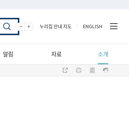
누리집 안내 지도
ENGLISH
전체 
축소
확대
알림
자료
소개
주소 복사
프린트
점자파일 내려받기
점자뷰어 보