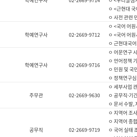
학예연구사
02-2669-9714
ㅇ <우리말샘>
ㅇ <근현대 
ㅇ 사전 관련 
ㅇ <국어 어원
학예연구사
02-2669-9712
ㅇ <국어 어원
ㅇ 근현대국어
ㅇ 어문연구 시
ㅇ 언어정책 기
학예연구사
02-2669-9716
ㅇ 민원 및 국
ㅇ 정책연구심
ㅇ 세부사업 관리
주무관
02-2669-9630
ㅇ 공무직·기간
ㅇ 문서 수발,
ㅇ 지역어 조사
ㅇ 지역어 종합
공무직
02-2669-9719
ㅇ 국어 실태 