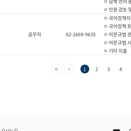
ㅇ 남북 언어 
ㅇ 민원 검토 
ㅇ 국어정책자
ㅇ 국어정책 
공무직
02-2669-9635
ㅇ 어문규범 
ㅇ 어문규범 
ㅇ 기타 지출
첫 페이지
이전 페이지
1
2
3
4
Yout
오시는 길