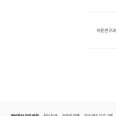
한
국
어
진
흥
어문연구과
과
수
어
점
자
진
흥
과
개인정보 처리 방침
정보공개
저작권 정책
무료 배포 프로그램