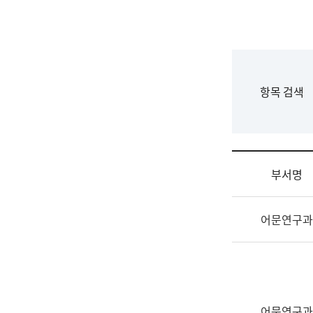
국
립
국
어
원
F
항목 검색
조
o
직
r
도
m
국
어
부서명
원
원
조
장
어문연구과
직
기
및
획
업
연
무
수
소
부
개
기
어문연구과