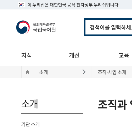
이 누리집은 대한민국 공식 전자정부 누리집입니다.
통
합
검
색
주
지식
개선
교육
메
뉴
현
Home
소개
조직·사업 소개
바로가기
재
위
치:
소개
조직과 
기관 소개