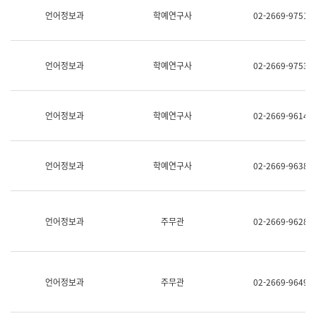
명,
교
언어정보과
학예연구사
02-2669-9751
직
육
위/
연
직
수
급,
과
언어정보과
학예연구사
02-2669-9753
전
어
화,
문
담
연
당
구
언어정보과
학예연구사
02-2669-9614
업
실
무)
어
문
연
언어정보과
학예연구사
02-2669-9638
구
과
어
문
연
언어정보과
주무관
02-2669-9628
구
과
(사
전
팀)
언어정보과
주무관
02-2669-9649
언
어
정