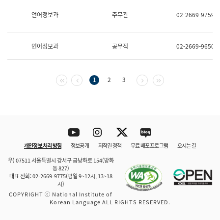
보
과
언어정보과
주무관
02-2669-9759
한
국
어
언어정보과
공무직
02-2669-9650
진
흥
과
수
첫 페이지
이전 페이지
다음 페이지
마지막 페이지
1
2
3
어
점
자
진
흥
과
Youtube
Instagram
Twitter
blog
개인정보 처리 방침
정보공개
저작권 정책
무료 배포 프로그램
오시는 길
바로 가기
문체부와 소속기관
우) 07511 서울특별시 강서구 금낭화로 154(방화
동 827)
대표 전화: 02-2669-9775(평일 9~12시, 13~18
시)
COPYRIGHT ⓒ National Institute of
Korean Language ALL RIGHTS RESERVED.