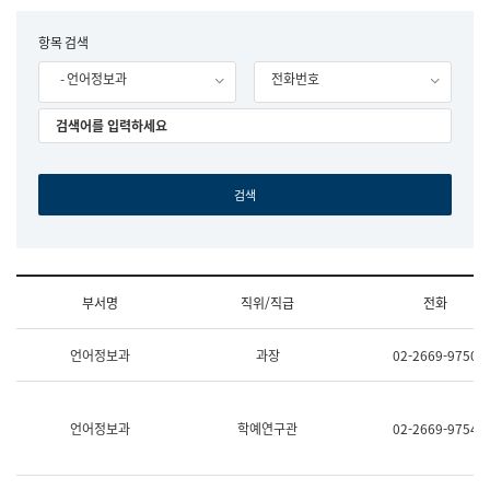
립
국
F
항목 검색
어
o
원
- 언어정보과
전화번호
r
조
m
직
도
국
어
원
원
장
기
획
연
수
부서명
직위/직급
전화
부
기
조
획
언어정보과
과장
02-2669-9750
직
운
및
영
업
과
무
공
언어정보과
학예연구관
02-2669-9754
소
공
개
언
(부
어
서
과