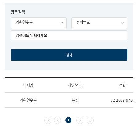
립
국
F
항목 검색
어
o
원
기획연수부
전화번호
r
조
m
직
도
국
어
원
원
장
기
획
연
수
부서명
직위/직급
전화
부
기
조
획
기획연수부
부장
02-2669-9730
직
운
및
영
업
과
무
공
첫 페이지
이전 페이지
다음 페이지
마지막 페이지
1
소
공
개
언
(부
어
서
과