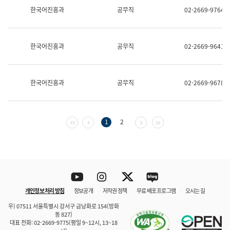
보
한국어진흥과
공무직
02-2669-9764
과
한
국
어
한국어진흥과
공무직
02-2669-9641
진
흥
과
수
한국어진흥과
공무직
02-2669-9678
어
점
자
진
흥
첫 페이지
이전 페이지
다음 페이지
마지막 페이지
1
2
과
Youtube
Instagram
Twitter
blog
개인정보 처리 방침
정보공개
저작권 정책
무료 배포 프로그램
오시는 길
바로 가기
문체부와 소속기관
우) 07511 서울특별시 강서구 금낭화로 154(방화
동 827)
대표 전화: 02-2669-9775(평일 9~12시, 13~18