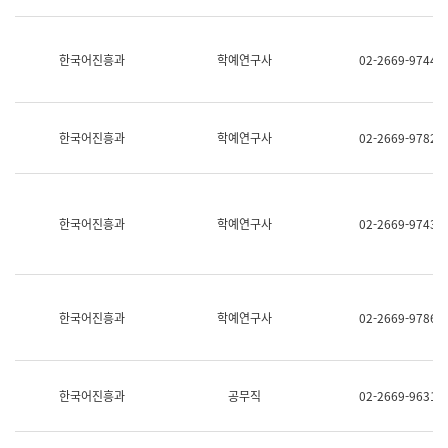
명,
교
직
육
위/
연
한국어진흥과
학예연구사
02-2669-9744
직
수
급,
과
전
어
화,
문
담
연
한국어진흥과
학예연구사
02-2669-9782
당
구
업
실
무)
어
문
연
한국어진흥과
학예연구사
02-2669-9743
구
과
어
문
연
한국어진흥과
학예연구사
02-2669-9786
구
과
(사
전
팀)
한국어진흥과
공무직
02-2669-9631
언
어
정