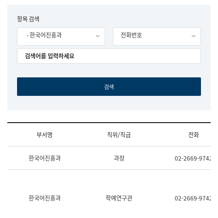
립
국
F
항목 검색
어
o
원
- 한국어진흥과
전화번호
r
조
m
직
도
국
어
원
원
장
기
획
연
수
부서명
직위/직급
전화
부
기
조
획
한국어진흥과
과장
02-2669-9742
직
운
및
영
업
과
무
공
소
공
한국어진흥과
학예연구관
02-2669-9742
개
언
(부
어
서
과