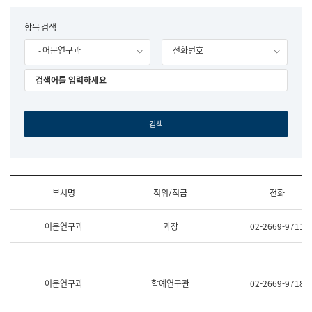
립
국
F
항목 검색
어
o
원
- 어문연구과
전화번호
r
조
m
직
도
국
어
원
원
장
기
획
연
수
부서명
직위/직급
전화
부
기
조
획
어문연구과
과장
02-2669-9711
직
운
및
영
업
과
무
공
소
공
어문연구과
학예연구관
02-2669-9718
개
언
(부
어
서
과