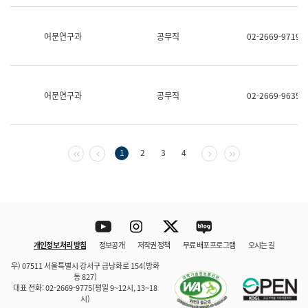
보
과
한
어문연구과
공무직
02-2669-9719
국
어
진
흥
과
어문연구과
공무직
02-2669-9635
수
어
점
자
진
첫 페이지
이전 페이지
다음 페이지
마지막 페이지
1
2
3
4
흥
과
Youtube
Instagram
Twitter
blog
개인정보 처리 방침
정보공개
저작권 정책
무료 배포 프로그램
오시는 길
바로 가기
문체부와 소속기관
우) 07511 서울특별시 강서구 금낭화로 154(방화
동 827)
대표 전화: 02-2669-9775(평일 9~12시, 13~18
시)