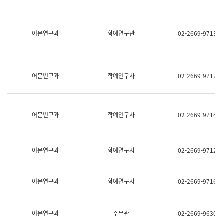
명,
교
직
육
위/
연
직
어문연구과
학예연구관
02-2669-9713
수
급,
과
전
어
화,
문
담
연
당
구
어문연구과
학예연구사
02-2669-9717
업
실
무)
어
문
연
어문연구과
학예연구사
02-2669-9714
구
과
어
문
어문연구과
학예연구사
02-2669-9712
연
구
과
(사
어문연구과
학예연구사
02-2669-9716
전
팀)
언
어
어문연구과
주무관
02-2669-9630
정