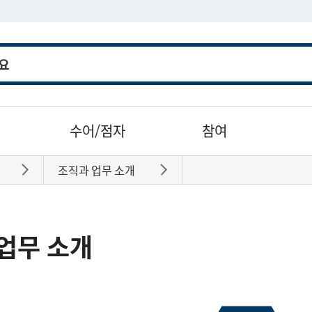
수어/점자
참여
조직과 업무 소개
바로가기
바로가기
업무 소개