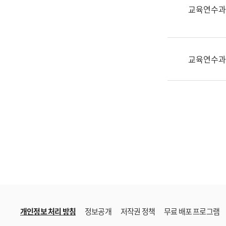
한
교육연수과
국
어
진
흥
교육연수과
과
수
어
점
자
진
흥
과
개인정보 처리 방침
정보공개
저작권 정책
무료 배포 프로그램