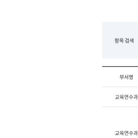
국
립
국
어
원
F
항목 검색
조
o
직
r
도
m
국
어
부서명
원
원
조
장
교육연수과
직
기
및
획
업
연
무
수
소
부
교육연수과
개
기