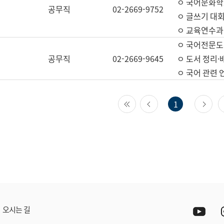
ㅇ 국어문화학
공무직
02-2669-9752
ㅇ 글쓰기 대회
ㅇ 교육연수과
ㅇ 국어전문도
공무직
02-2669-9645
ㅇ 도서 정리·
ㅇ 국어 관련
첫 페이지
이전 페이지
다
1
Yout
오시는 길