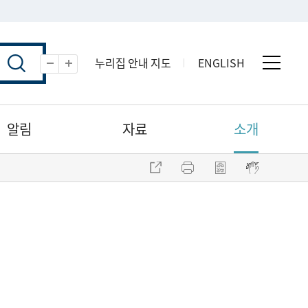
누리집 안내 지도
ENGLISH
전체 
축소
확대
알림
자료
소개
주소 복사
프린트
점자파일 내려받기
점자뷰어 보