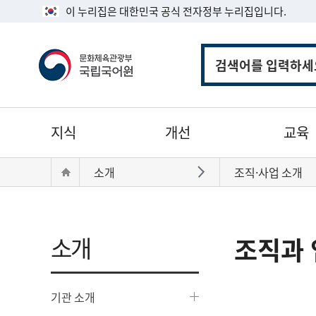
이 누리집은 대한민국 공식 전자정부 누리집입니다.
통
합
검
색
주
지식
개선
교육
메
뉴
현
Home
소개
조직·사업 소개
바로가기
재
위
치:
소개
조직과 
기관 소개