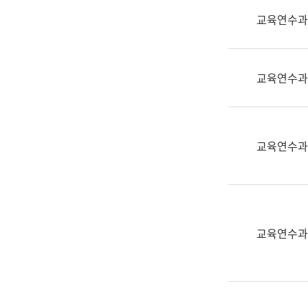
실
교육연수과
어
문
연
구
교육연수과
과
어
문
연
교육연수과
구
과
(사
전
팀)
교육연수과
언
어
정
보
과