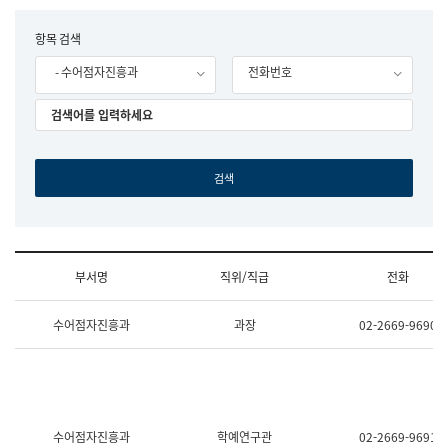
립
국
F
항목 검색
어
o
원
- 수어점자진흥과
전화번호
r
조
m
직
도
국
어
원
원
장
기
획
연
수
부서명
직위/직급
전화
부
기
조
획
수어점자진흥과
과장
02-2669-9690
직
운
및
영
업
과
무
공
소
공
개
언
(부
어
수어점자진흥과
학예연구관
02-2669-9691
서
과