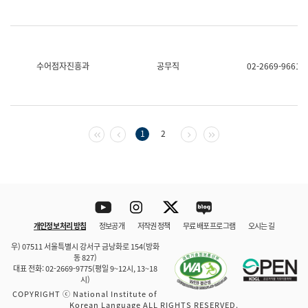
수어점자진흥과
공무직
02-2669-9661
첫 페이지
이전 페이지
다음 페이지
마지막 페이지
1
2
Youtube
Instagram
Twitter
blog
개인정보 처리 방침
정보공개
저작권 정책
무료 배포 프로그램
오시는 길
바로 가기
문체부와 소속기관
우) 07511 서울특별시 강서구 금낭화로 154(방화
동 827)
대표 전화: 02-2669-9775(평일 9~12시, 13~18
시)
COPYRIGHT ⓒ National Institute of
Korean Language ALL RIGHTS RESERVED.