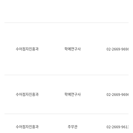
명,
교
직
육
위/
연
직
수
급,
과
전
어
화,
문
담
연
당
구
수어점자진흥과
학예연구사
02-2669-9698
업
실
무)
어
문
연
구
과
어
문
연
수어점자진흥과
학예연구사
02-2669-9696
구
과
(사
전
팀)
언
어
수어점자진흥과
주무관
02-2669-9613
정