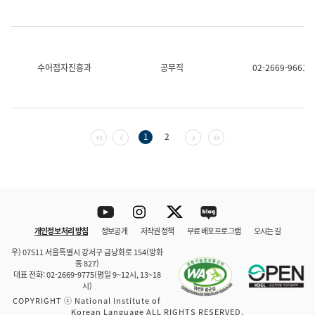
수어점자진흥과
공무직
02-2669-9661
첫 페이지
이전 페이지
다음 페이지
마지막 페이지
1
2
Youtube
Instagram
Twitter
blog
개인정보 처리 방침
정보공개
저작권 정책
무료 배포 프로그램
오시는 길
바로 가기
문체부와 소속기관
우) 07511 서울특별시 강서구 금낭화로 154(방화
동 827)
대표 전화: 02-2669-9775(평일 9~12시, 13~18
시)
COPYRIGHT ⓒ National Institute of
Korean Language ALL RIGHTS RESERVED.