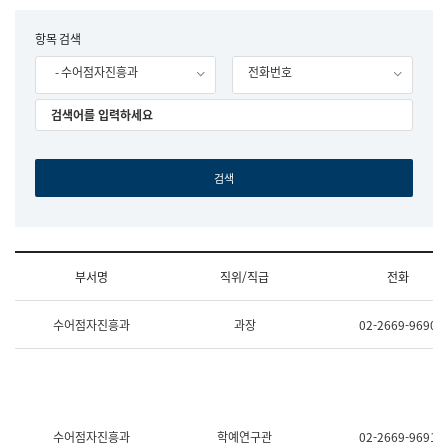
립
국
F
항목 검색
어
o
원
- 수어점자진흥과
전화번호
r
조
m
직
도
국
어
원
원
장
기
획
연
수
부서명
직위/직급
전화
부
기
조
획
수어점자진흥과
과장
02-2669-9690
직
운
및
영
업
과
무
공
소
공
개
언
(부
어
수어점자진흥과
학예연구관
02-2669-9691
서
과