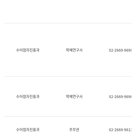
명,
교
직
육
위/
연
직
수
급,
과
전
어
화,
문
담
연
당
구
수어점자진흥과
학예연구사
02-2669-9698
업
실
무)
어
문
연
구
과
어
문
연
수어점자진흥과
학예연구사
02-2669-9696
구
과
(사
전
팀)
언
어
수어점자진흥과
주무관
02-2669-9613
정