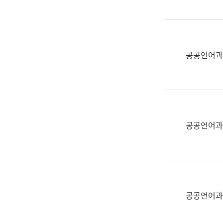
(부
획
서
운
명,
영
직
과
위/
공공언어과
공
직
공
급,
언
전
어
화,
과
담
교
공공언어과
당
육
업
연
무)
수
과
어
문
공공언어과
연
구