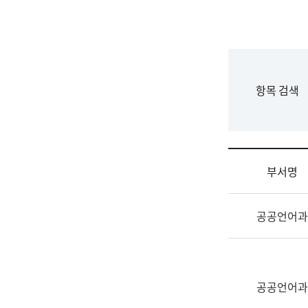
국
립
국
어
원
F
항목 검색
조
o
직
r
도
m
국
어
부서명
원
원
조
장
공공언어과
직
기
및
획
업
연
무
수
소
공공언어과
부
개
기