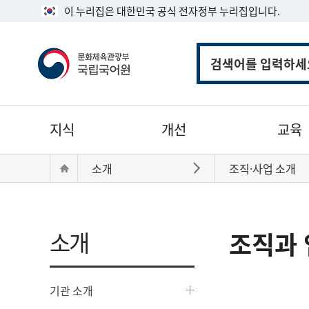
이 누리집은 대한민국 공식 전자정부 누리집입니다.
통
합
검
색
주
지식
개선
교육
메
뉴
현
Home
소개
조직·사업 소개
바로가기
재
위
치:
소개
조직과 
기관 소개