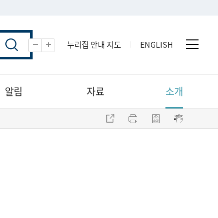
누리집 안내 지도
ENGLISH
전체 
축소
확대
알림
자료
소개
주소 복사
프린트
점자파일 내려받기
점자뷰어 보