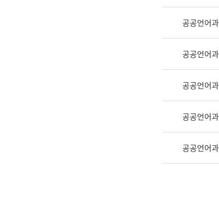
실
어
공공언어과
문
연
구
공공언어과
과
어
문
공공언어과
연
구
공공언어과
과
(사
전
공공언어과
팀)
언
어
정
보
과