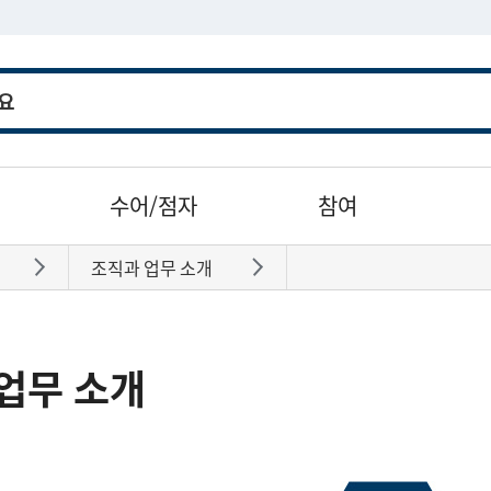
수어/점자
참여
조직과 업무 소개
바로가기
바로가기
업무 소개