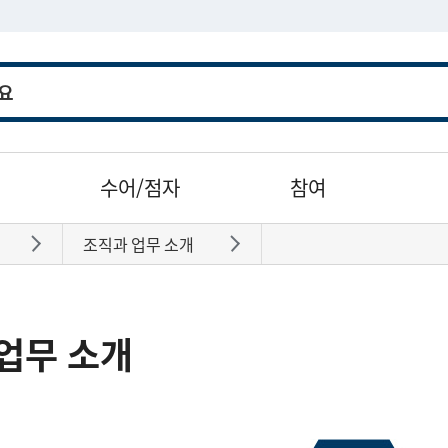
수어/점자
참여
조직과 업무 소개
바로가기
바로가기
업무 소개