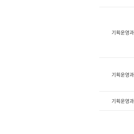
실
어
문
연
구
기획운영과
과
어
문
연
구
과
기획운영과
(사
전
팀)
기획운영과
언
어
정
보
과