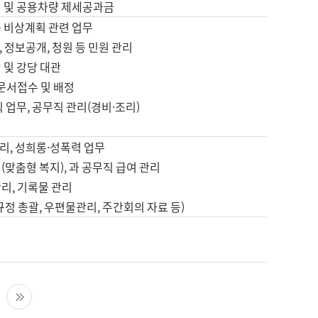
영 및 공용차량 제세공과금
등 비상계획 관련 업무
 정보공개, 청원 등 민원 관리
 및 강당 대관
 문서접수 및 배정
직 업무, 공무직 관리(경비·조리)
영
리, 성희롱·성폭력 업무
(맞춤형 복지), 과 공무직 급여 관리
리, 기록물 관리
규정 총괄, 우편물관리, 주간회의 자료 등)
영
다음 페이지
마지막 페이지