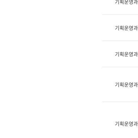
기획운영과
(부
획
서
운
명,
영
직
기획운영과
과
위/
공
직
공
급,
언
기획운영과
전
어
화,
과
담
교
당
육
기획운영과
업
연
무)
수
과
어
문
기획운영과
연
구