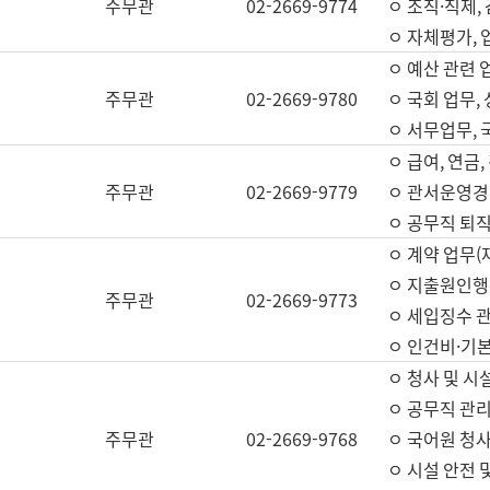
주무관
02-2669-9774
ㅇ 조직·직제,
ㅇ 자체평가,
ㅇ 예산 관련 
주무관
02-2669-9780
ㅇ 국회 업무
ㅇ 서무업무,
ㅇ 급여, 연금
주무관
02-2669-9779
ㅇ 관서운영경비
ㅇ 공무직 퇴직
ㅇ 계약 업무(
ㅇ 지출원인행위
주무관
02-2669-9773
ㅇ 세입징수 
ㅇ 인건비·기
ㅇ 청사 및 시
ㅇ 공무직 관리
주무관
02-2669-9768
ㅇ 국어원 청
ㅇ 시설 안전 