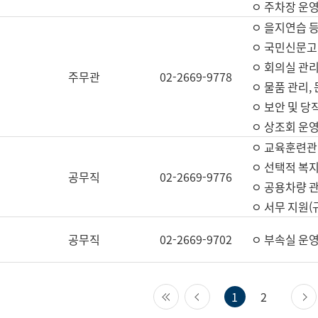
ㅇ 주차장 운
ㅇ 을지연습 
ㅇ 국민신문고,
ㅇ 회의실 관리
주무관
02-2669-9778
ㅇ 물품 관리,
ㅇ 보안 및 당
ㅇ 상조회 운
ㅇ 교육훈련관
ㅇ 선택적 복지
공무직
02-2669-9776
ㅇ 공용차량 관
ㅇ 서무 지원(
공무직
02-2669-9702
ㅇ 부속실 운
첫 페이지
이전 페이지
1
2