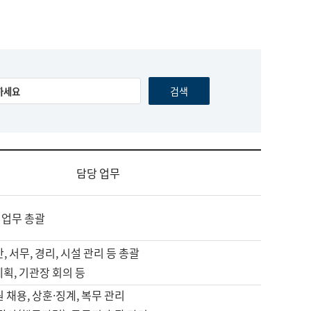
담당 업무
 업무 총괄
, 서무, 경리, 시설 관리 등 총괄
계획, 기관장 회의 등
원 채용, 상훈·징계, 복무 관리