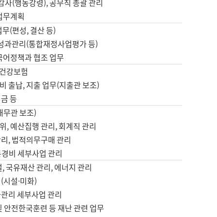
 감사(행동강령), 공무직 총괄 관리
 업무계획
업무(편성, 결산 등)
, 성과관리(통합재정사업평가 등)
 국어정책과 협조 업무
, 건강보험
 출납, 지출 업무(지출관 보조)
금 등
재무관 보조)
, 예산집행 관리, 회계직 관리
관리, 법적의무구매 관리
본경비 세부사업 관리
설, 국유재산 관리, 에너지 관리
(시설·미화)
사관리 세부사업 관리
및 안전한국훈련 등 재난 관련 업무