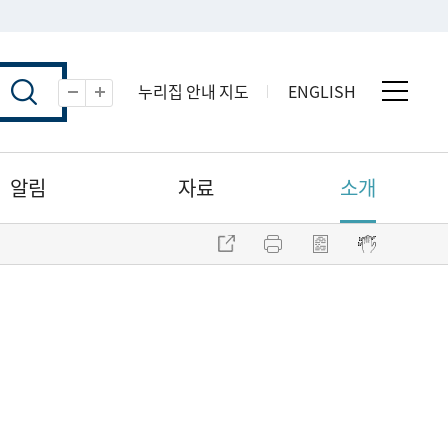
누리집 안내 지도
ENGLISH
전체 
축소
확대
알림
자료
소개
주소 복사
프린트
점자파일 내려받기
점자뷰어 보