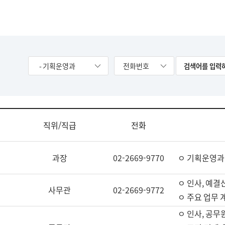
- 기획운영과
전화번호
직위/직급
전화
과장
02-2669-9770
ㅇ 기획운영과
ㅇ 인사, 예결산
사무관
02-2669-9772
ㅇ 주요 업무 
ㅇ 인사, 공무