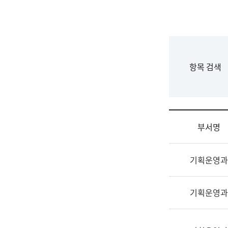
국
립
국
어
원
F
항목 검색
조
o
직
r
도
m
국
어
부서명
원
원
조
장
기획운영과
직
기
및
획
업
연
기획운영과
무
수
소
부
개
기