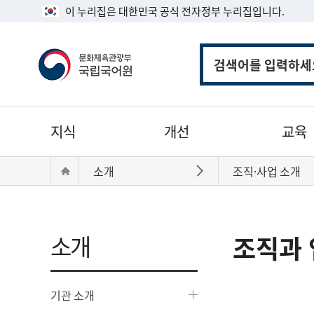
이 누리집은 대한민국 공식 전자정부 누리집입니다.
통
합
검
색
주
지식
개선
교육
메
뉴
현
Home
소개
조직·사업 소개
바로가기
재
위
치:
소개
조직과 
기관 소개