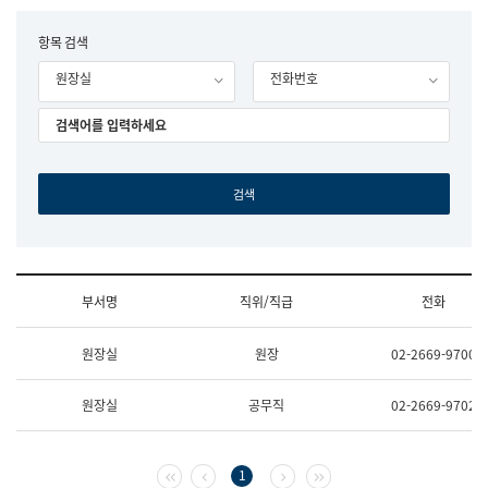
립
국
F
항목 검색
어
o
원
원장실
전화번호
r
조
m
직
도
국
어
원
원
장
기
획
연
수
부서명
직위/직급
전화
부
기
조
획
원장실
원장
02-2669-9700
직
운
및
영
업
과
원장실
공무직
02-2669-9702
무
공
소
공
개
언
(부
어
첫 페이지
이전 페이지
다음 페이지
마지막 페이지
1
서
과