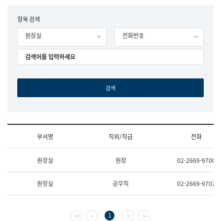
립
국
F
항목 검색
어
o
원
원장실
전화번호
r
조
m
직
도
국
어
원
원
장
기
획
연
수
부서명
직위/직급
전화
부
기
조
획
원장실
원장
02-2669-9700
직
운
및
영
업
과
원장실
공무직
02-2669-9702
무
공
소
공
개
언
(부
어
첫 페이지
이전 페이지
다음 페이지
마지막 페이지
1
서
과