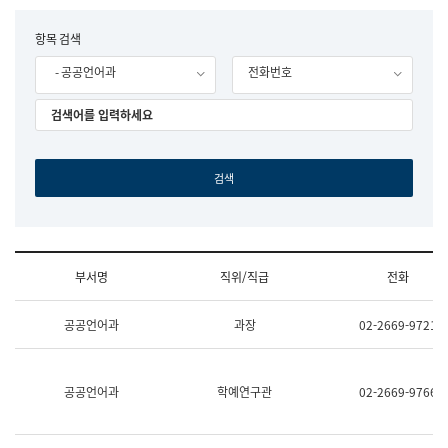
립
국
F
항목 검색
어
o
원
- 공공언어과
전화번호
r
조
m
직
도
국
어
원
원
장
기
획
연
수
부서명
직위/직급
전화
부
기
조
획
공공언어과
과장
02-2669-9721
직
운
및
영
업
과
무
공
공공언어과
학예연구관
02-2669-9766
소
공
개
언
(부
어
서
과