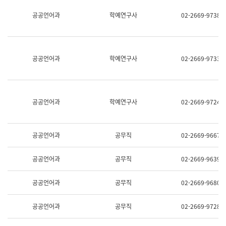
명,
교
공공언어과
학예연구사
02-2669-9738
직
육
위/
연
직
수
급,
과
전
어
공공언어과
학예연구사
02-2669-9733
화,
문
담
연
당
구
업
실
무)
어
공공언어과
학예연구사
02-2669-9724
문
연
구
과
공공언어과
공무직
02-2669-9667
어
문
연
공공언어과
공무직
02-2669-9639
구
과
(사
공공언어과
공무직
02-2669-9680
전
팀)
언
공공언어과
공무직
02-2669-9728
어
정