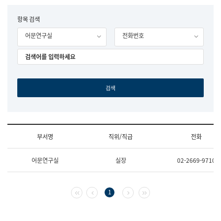
립
국
F
항목 검색
어
o
원
어문연구실
전화번호
r
조
m
직
도
국
어
원
원
장
기
획
연
수
부서명
직위/직급
전화
부
기
조
획
어문연구실
실장
02-2669-9710
직
운
및
영
업
과
무
공
첫 페이지
이전 페이지
다음 페이지
마지막 페이지
1
소
공
개
언
(부
어
서
과