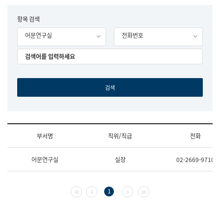
립
국
F
항목 검색
어
o
원
어문연구실
전화번호
r
조
m
직
도
국
어
원
원
장
기
획
연
수
부서명
직위/직급
전화
부
기
조
획
어문연구실
실장
02-2669-9710
직
운
및
영
업
과
무
공
첫 페이지
이전 페이지
다음 페이지
마지막 페이지
1
소
공
개
언
(부
어
서
과