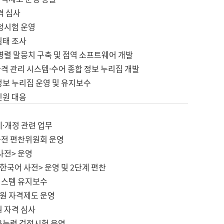
격 심사
검정시험 운영
실태 조사
병렬 말뭉치 구축 및 점역 소프트웨어 개발
격 관리 시스템·수어 종합 정보 누리집 개발
정보 누리집 운영 및 유지보수
민원 대응
제·개정 관련 업무
사전 편찬위원회 운영
사전> 운영
한국어 사전> 운영 및 2단계 편찬
시스템 유지보수
원 자격제도 운영
원 자격 심사
육능력 검정시험 운영