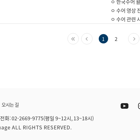
ㅇ 한국수어 활
ㅇ 수어 영상 
ㅇ 수어 관련 
첫 페이지
이전 페이지
1
2
Yout
오시는 길
전화: 02-2669-9775(평일 9~12시, 13~18시)
guage ALL RIGHTS RESERVED.