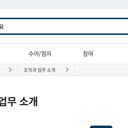
수어/점자
참여
조직과 업무 소개
바로가기
바로가기
업무 소개