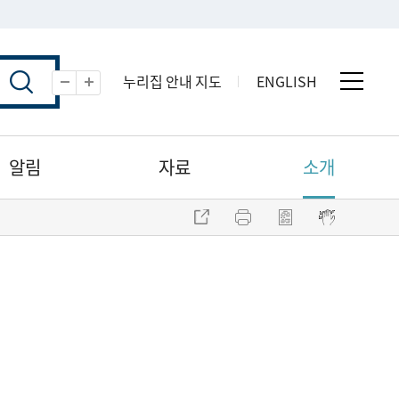
누리집 안내 지도
ENGLISH
전체 
축소
확대
알림
자료
소개
주소 복사
프린트
점자파일 내려받기
점자뷰어 보