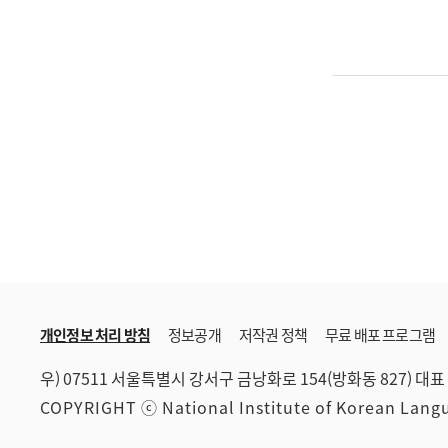
개인정보 처리 방침
정보공개
저작권 정책
무료 배포 프로그램
우) 07511 서울특별시 강서구 금낭화로 154(방화동 827)
대표 
COPYRIGHT ⓒ National Institute of Korean Lan