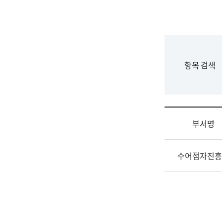
국
립
국
어
원
F
항목 검색
조
o
직
r
도
m
국
어
부서명
원
원
조
장
수어점자진흥
직
기
및
획
업
연
무
수
소
부
개
기