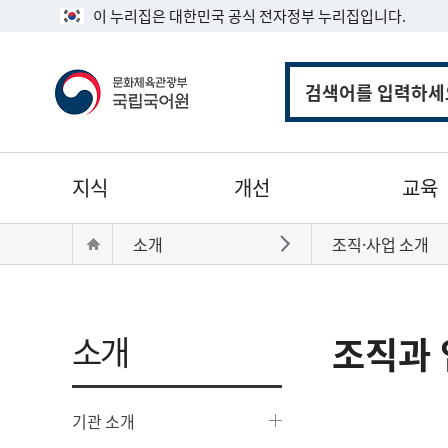
이 누리집은 대한민국 공식 전자정부 누리집입니다.
통
합
검
색
주
지식
개선
교육
메
뉴
현
Home
소개
조직·사업 소개
바로가기
재
위
치:
소개
조직과 
기관 소개