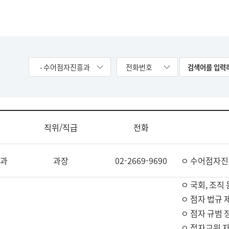
- 수어점자진흥과
전화번호
직위/직급
전화
과
과장
02-2669-9690
ㅇ 수어점자진
ㅇ 국회, 조직 
ㅇ 점자 법규 
ㅇ 점자 규범 
ㅇ 점자교원 