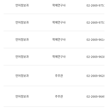
명,
교
언어정보과
학예연구사
02-2669-9751
직
육
위/
연
직
수
급,
과
언어정보과
학예연구사
02-2669-9753
전
어
화,
문
담
연
당
구
언어정보과
학예연구사
02-2669-9614
업
실
무)
어
문
연
언어정보과
학예연구사
02-2669-9638
구
과
어
문
연
언어정보과
주무관
02-2669-9628
구
과
(사
전
팀)
언어정보과
주무관
02-2669-9649
언
어
정