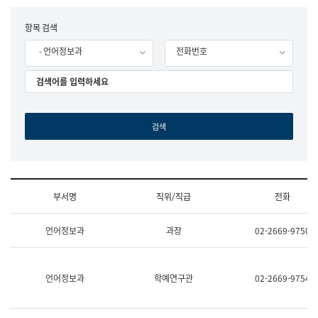
립
국
F
항목 검색
어
o
원
- 언어정보과
전화번호
r
조
m
직
도
국
어
원
원
장
기
획
연
수
부서명
직위/직급
전화
부
기
조
획
언어정보과
과장
02-2669-9750
직
운
및
영
업
과
무
공
언어정보과
학예연구관
02-2669-9754
소
공
개
언
(부
어
서
과