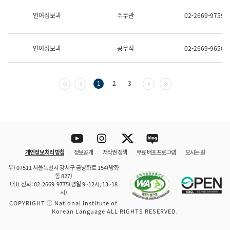
보
과
언어정보과
주무관
02-2669-9759
한
국
어
언어정보과
공무직
02-2669-9650
진
흥
과
수
첫 페이지
이전 페이지
다음 페이지
마지막 페이지
1
2
3
어
점
자
진
흥
과
Youtube
Instagram
Twitter
blog
개인정보 처리 방침
정보공개
저작권 정책
무료 배포 프로그램
오시는 길
바로 가기
문체부와 소속기관
우) 07511 서울특별시 강서구 금낭화로 154(방화
동 827)
대표 전화: 02-2669-9775(평일 9~12시, 13~18
시)
COPYRIGHT ⓒ National Institute of
Korean Language ALL RIGHTS RESERVED.