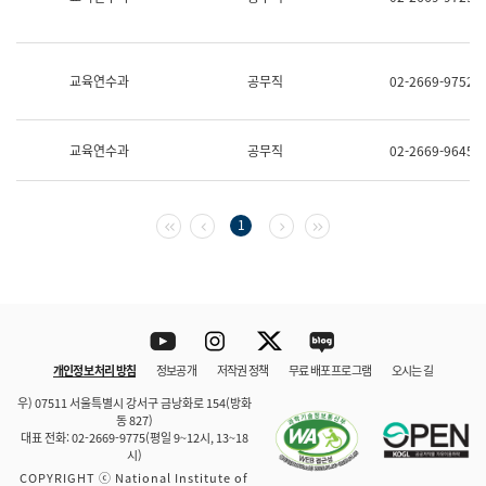
보
과
한
국
교육연수과
공무직
02-2669-9752
어
진
흥
과
교육연수과
공무직
02-2669-9645
수
어
점
자
첫 페이지
이전 페이지
다음 페이지
마지막 페이지
1
진
흥
과
Youtube
Instagram
Twitter
blog
개인정보 처리 방침
정보공개
저작권 정책
무료 배포 프로그램
오시는 길
바로 가기
문체부와 소속기관
우) 07511 서울특별시 강서구 금낭화로 154(방화
동 827)
대표 전화: 02-2669-9775(평일 9~12시, 13~18
시)
COPYRIGHT ⓒ National Institute of