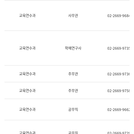
명,
교
직
육
위/
연
교육연수과
사무관
02-2669-9684
직
수
급,
과
전
어
화,
문
담
연
당
구
교육연수과
학예연구사
02-2669-9735
업
실
무)
어
문
연
구
교육연수과
주무관
02-2669-9736
과
어
문
교육연수과
주무관
02-2669-9758
연
구
과
(사
교육연수과
공무직
02-2669-9662
전
팀)
언
어
정
교육연수과
공무직
02-2669-9729