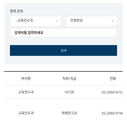
립
국
F
항목 검색
어
o
원
- 교육연수과
전화번호
r
조
m
직
도
국
어
원
원
장
기
획
연
수
부서명
직위/직급
전화
부
기
조
획
교육연수과
서기관
02-2669-9731
직
운
및
영
업
과
무
공
소
공
교육연수과
학예연구관
02-2669-9740
개
언
(부
어
서
과