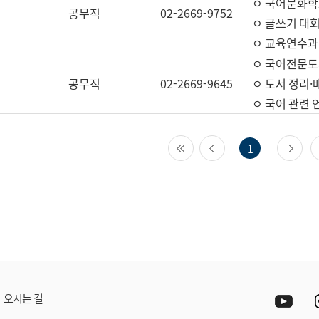
ㅇ 국어문화학
공무직
02-2669-9752
ㅇ 글쓰기 대회
ㅇ 교육연수과
ㅇ 국어전문도
공무직
02-2669-9645
ㅇ 도서 정리·
ㅇ 국어 관련
첫 페이지
이전 페이지
다
1
Yout
오시는 길