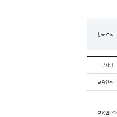
국
립
국
어
원
F
항목 검색
조
o
직
r
도
m
국
어
부서명
원
원
조
장
교육연수과
직
기
및
획
업
연
무
수
소
부
교육연수과
개
기