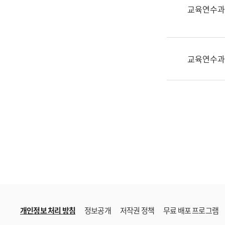
한
교육연수과
국
어
진
흥
교육연수과
과
수
어
점
자
진
흥
과
개인정보 처리 방침
정보공개
저작권 정책
무료 배포 프로그램