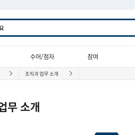
수어/점자
참여
조직과 업무 소개
바로가기
바로가기
업무 소개