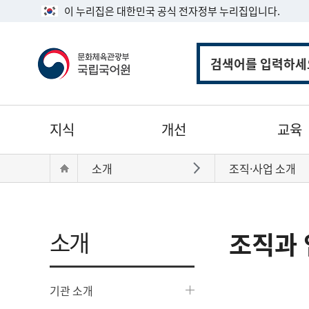
이 누리집은 대한민국 공식 전자정부 누리집입니다.
통
합
검
색
주
지식
개선
교육
메
뉴
현
Home
소개
조직·사업 소개
바로가기
재
위
치:
소개
조직과 
기관 소개