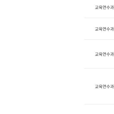
실
교육연수과
어
문
연
구
교육연수과
과
어
문
연
교육연수과
구
과
(사
전
팀)
교육연수과
언
어
정
보
과