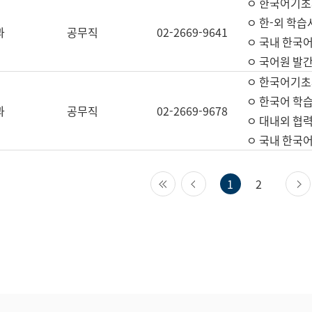
ㅇ 한국어기초
ㅇ 한-외 학습
과
공무직
02-2669-9641
ㅇ 국내 한국
ㅇ 국어원 발간
ㅇ 한국어기초
ㅇ 한국어 학
과
공무직
02-2669-9678
ㅇ 대내외 협력
ㅇ 국내 한국
첫 페이지
이전 페이지
1
2