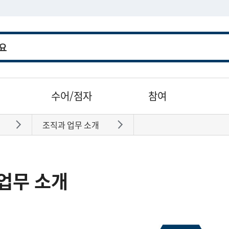
수어/점자
참여
조직과 업무 소개
바로가기
바로가기
업무 소개