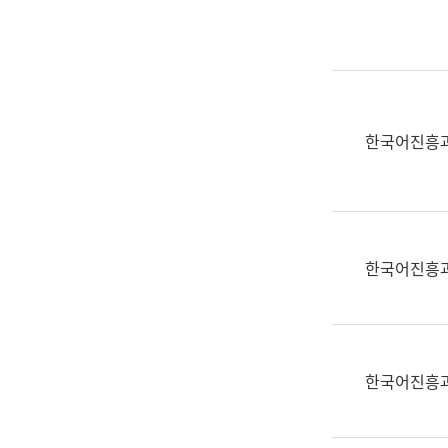
실
어
문
연
구
과
한국어진흥
어
문
연
구
과
한국어진흥
(사
전
팀)
언
어
한국어진흥
정
보
과