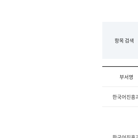
국
립
국
어
원
F
항목 검색
조
o
직
r
도
m
국
어
부서명
원
원
조
장
한국어진흥
직
기
및
획
업
연
무
수
소
부
개
기
한국어진흥