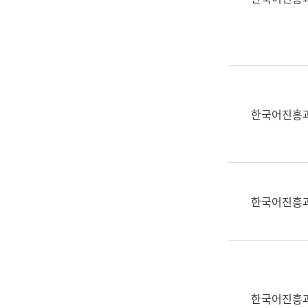
(부
획
서
운
명,
영
직
과
위/
공
직
공
급,
언
한국어진흥
전
어
화,
과
담
교
당
육
업
연
한국어진흥
무)
수
과
어
문
연
구
한국어진흥