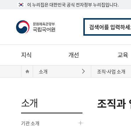
이 누리집은 대한민국 공식 전자정부 누리집입니다.
통
합
검
색
주
지식
개선
교육
메
뉴
현
Home
소개
조직·사업 소개
바로가기
재
위
치:
소개
조직과 
기관 소개