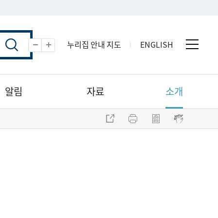
누리집 안내 지도
ENGLISH
전체 
축소
확대
알림
자료
소개
주소 복사
프린트
점자파일 내려받기
점자뷰어 보