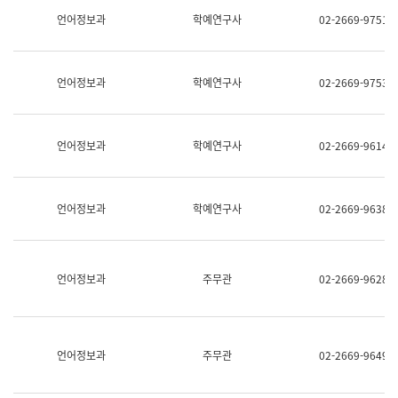
명,
교
언어정보과
학예연구사
02-2669-9751
직
육
위/
연
직
수
급,
과
언어정보과
학예연구사
02-2669-9753
전
어
화,
문
담
연
당
구
언어정보과
학예연구사
02-2669-9614
업
실
무)
어
문
연
언어정보과
학예연구사
02-2669-9638
구
과
어
문
연
언어정보과
주무관
02-2669-9628
구
과
(사
전
팀)
언어정보과
주무관
02-2669-9649
언
어
정