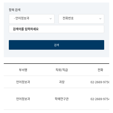
립
국
F
항목 검색
어
o
원
- 언어정보과
전화번호
r
조
m
직
도
국
어
원
원
장
기
획
연
수
부서명
직위/직급
전화
부
기
조
획
언어정보과
과장
02-2669-9750
직
운
및
영
업
과
무
공
언어정보과
학예연구관
02-2669-9754
소
공
개
언
(부
어
서
과