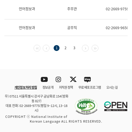
보
과
언어정보과
주무관
02-2669-9759
한
국
어
언어정보과
공무직
02-2669-9650
진
흥
과
수
첫 페이지
이전 페이지
다음 페이지
마지막 페이지
1
2
3
어
점
자
진
흥
과
Youtube
Instagram
Twitter
blog
개인정보 처리 방침
정보공개
저작권 정책
무료 배포 프로그램
오시는 길
바로 가기
문체부와 소속기관
우) 07511 서울특별시 강서구 금낭화로 154(방화
동 827)
대표 전화: 02-2669-9775(평일 9~12시, 13~18
시)
COPYRIGHT ⓒ National Institute of
Korean Language ALL RIGHTS RESERVED.