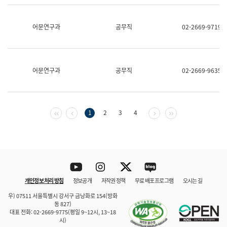
보
과
한
어문연구과
공무직
02-2669-9719
국
어
진
흥
과
어문연구과
공무직
02-2669-9635
수
어
점
자
진
첫 페이지
이전 페이지
다음 페이지
마지막 페이지
1
2
3
4
흥
과
Youtube
Instagram
Twitter
blog
개인정보 처리 방침
정보공개
저작권 정책
무료 배포 프로그램
오시는 길
바로 가기
문체부와 소속기관
우) 07511 서울특별시 강서구 금낭화로 154(방화
동 827)
대표 전화: 02-2669-9775(평일 9~12시, 13~18
시)