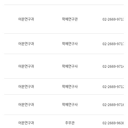
명,
교
직
육
위/
연
직
어문연구과
학예연구관
02-2669-9713
수
급,
과
전
어
화,
문
담
연
당
구
어문연구과
학예연구사
02-2669-9717
업
실
무)
어
문
연
어문연구과
학예연구사
02-2669-9714
구
과
어
문
어문연구과
학예연구사
02-2669-9712
연
구
과
(사
어문연구과
학예연구사
02-2669-9716
전
팀)
언
어
어문연구과
주무관
02-2669-9630
정