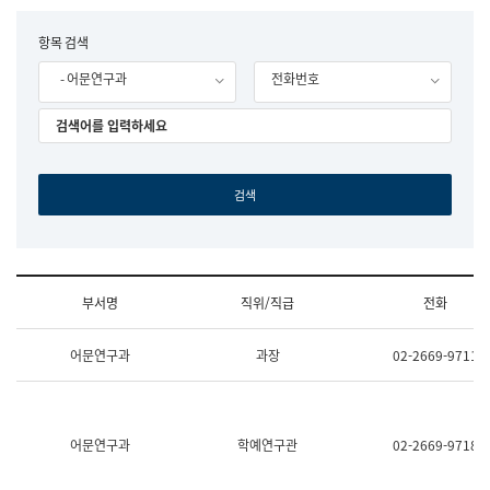
립
국
F
항목 검색
어
o
원
- 어문연구과
전화번호
r
조
m
직
도
국
어
원
원
장
기
획
연
수
부서명
직위/직급
전화
부
기
조
획
어문연구과
과장
02-2669-9711
직
운
및
영
업
과
무
공
소
공
어문연구과
학예연구관
02-2669-9718
개
언
(부
어
서
과